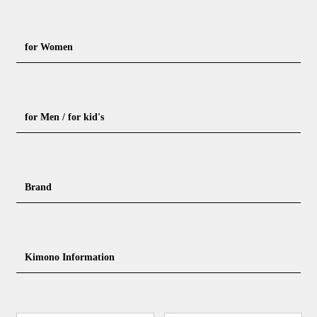
for Women
Formal kimono
Rental kimono
for Men / for kid's
Casual kimono
Outerwear
Yukata (casual summer kimono)
Summer kimono
Men's Kimono
Nagajuban for men
Brand
Obi for Yukata
Accessories
Men's Yukata
Obi for men
Nagajuban (innerwear)
Obi
Footwear for men
Accessories for men
KimonoYamato
KIMONO ARCH
Kimono Information
Footwear ＆ bag
Coordinating accessories, etc.
kid's kimono
Y. & SONS
THE YARD
Tabi (traditional socks)
Kimono accessories
DOUBLE MAISON
YAMATO Tsunagari Project
How to wear Kimono