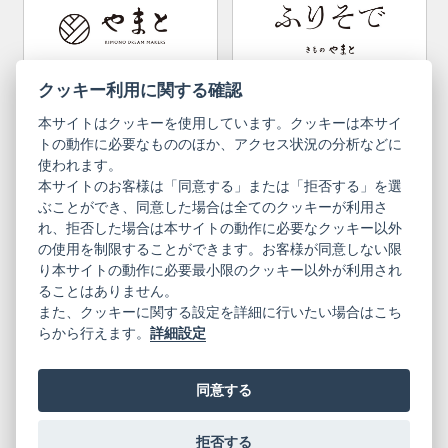
Convenient item
Machining options
Bargain items
Obi (made in Okinawa)
Yamato Brand Website
Furisode Collection
クッキー利用に関する確認
本サイトはクッキーを使用しています。クッキーは本サイ
Newsletter
User Guide
トの動作に必要なもののほか、アクセス状況の分析などに
使われます。
本サイトのお客様は「同意する」または「拒否する」を選
Privacy Policy
Inquiries
ぶことができ、同意した場合は全てのクッキーが利用さ
れ、拒否した場合は本サイトの動作に必要なクッキー以外
Information Pursuant to the Act on
Terms of Use
Specified Commercial Transactions
の使用を制限することができます。お客様が同意しない限
り本サイトの動作に必要最小限のクッキー以外が利用され
ることはありません。
English
Japanese
また、クッキーに関する設定を詳細に行いたい場合はこち
らから行えます。
詳細設定
同意する
Yamato Brand Website
拒否する
© 2019 YAMATO CO, LTD.