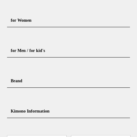
for Women
Formal kimono
Rental kimono
for Men / for kid's
Casual kimono
Outerwear
Yukata (casual summer kimono)
Summer kimono
Men's Kimono
Nagajuban for men
Brand
Obi for Yukata
Accessories
Men's Yukata
Obi for men
Nagajuban (innerwear)
Obi
Footwear for men
Accessories for men
KimonoYamato
KIMONO ARCH
Kimono Information
Footwear ＆ bag
Coordinating accessories, etc.
kid's kimono
Y. & SONS
THE YARD
Tabi (traditional socks)
Kimono accessories
DOUBLE MAISON
YAMATO Tsunagari Project
How to wear Kimono