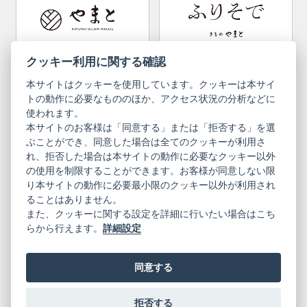
Convenient item
Machining options
Bargain items
Obi (made in Okinawa)
Yamato Brand Website
Furisode Collection
クッキー利用に関する確認
本サイトはクッキーを使用しています。クッキーは本サイ
Newsletter
User Guide
トの動作に必要なもののほか、アクセス状況の分析などに
使われます。
本サイトのお客様は「同意する」または「拒否する」を選
Privacy Policy
Inquiries
ぶことができ、同意した場合は全てのクッキーが利用さ
れ、拒否した場合は本サイトの動作に必要なクッキー以外
Information Pursuant to the Act on
Terms of Use
Specified Commercial Transactions
の使用を制限することができます。お客様が同意しない限
り本サイトの動作に必要最小限のクッキー以外が利用され
ることはありません。
English
Japanese
また、クッキーに関する設定を詳細に行いたい場合はこち
らから行えます。
詳細設定
同意する
Yamato Brand Website
拒否する
© 2019 YAMATO CO, LTD.