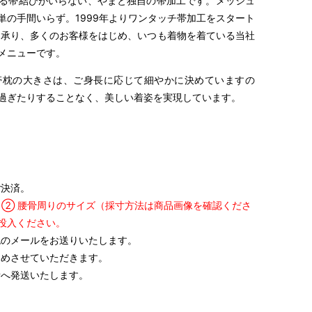
る帯結びがいらない、やまと独自の帯加工です。メッシュ
単の手間いらず。1999年よりワンタッチ帯加工をスタート
を承り、多くのお客様をはじめ、いつも着物を着ている当社
メニューです。
帯枕の大きさは、ご身長に応じて細やかに決めていますの
過ぎたりすることなく、美しい着姿を実現しています。
ご決済。
 ② 腰骨周りのサイズ（採寸方法は商品画像を確認くださ
投入ください。
太鼓の大きさ
たれの長さ
前帯巾
帯枕のサイズ
のメールをお送りいたします。
めさせていただきます。
26cm
6.0cm
小
へ発送いたします。
27cm
巾：7.0cm
帯巾の半分
高さ：2.5cm
28cm
7.0cm