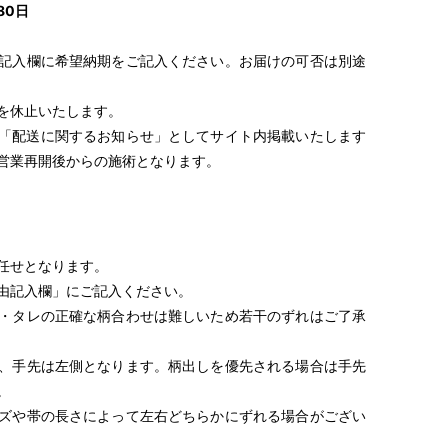
80日
29cm
中
記入欄に希望納期をご記入ください。お届けの可否は別途
16.0cm
巾：7.7cm
30cm
を休止いたします。
高さ：3.5cm
8.0cm
16.5cm
「配送に関するお知らせ」としてサイト内掲載いたします
31cm
営業再開後からの施術となります。
17.0cm
32cm
大
巾：8.8cm /高さ：3.6c
33cm
8.5cm
17.5cm
34cm
特大
任せとなります。
35cm
9.0cm
18.0cm
巾：10cm
由記入欄」にご記入ください。
高さ：6.5cm
36cm
・タレの正確な柄合わせは難しいため若干のずれはご了承
、手先は左側となります。柄出しを優先される場合は手先
帯の厚みや生地質・柄の位置などで変更になる場合がありま
。
ズや帯の長さによって左右どちらかにずれる場合がござい
合は、別途ご相談ください。