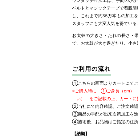
ワンタッチ帯加工は、手間のかか
ベルトとマジックテープで着脱簡
し、これまで約35万本もの加工
スタッフにも大変人気を得ている
お太鼓の大きさ・たれの長さ・
で、お太鼓が大き過ぎたり、小さ
ご利用の流れ
①こちらの画面よりカートにて
※ご購入時に ①ご身長（cm）
い） をご記載の上、カートに
ご身長
お
②当社にて内容確認、ご注文確認
以上
以下
③商品の手配が出来次第加工を進
～
139cm
④施術後、お品物はご指定の住所
140cm
～
143cm
【納期】
144cm
～
146cm