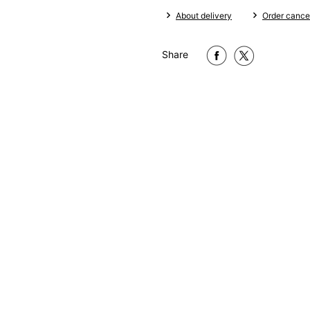
About delivery
Order cancel
Share