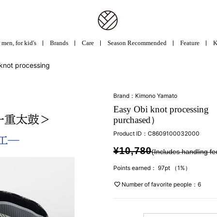
 men, for kid's
Brands
Care
Season Recommended
Feature
K
knot processing
Brand：Kimono Yamato
Easy Obi knot processing 
purchased）
Product ID：
C8609100032000
¥10,780
(Includes handling fe
Points earned：
97pt
（1%）
Number of favorite people：6