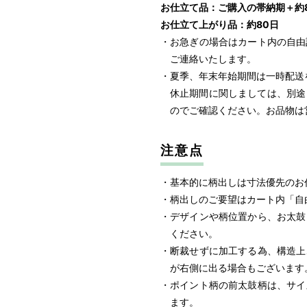
お仕立て品：ご購入の帯納期＋約
147cm
～
150cm
お仕立て上がり品：約80日
151cm
～
152cm
・お急ぎの場合はカート内の自由
ご連絡いたします。
153cm
～
154cm
・夏季、年末年始期間は一時配送
155cm
～
156cm
休止期間に関しましては、別途
157cm
～
159cm
のでご確認ください。お品物は
160cm
～
162cm
163cm
注意点
164cm
～
166cm
・基本的に柄出しは寸法優先のお
167cm
～
170cm
・柄出しのご要望はカート内「自
171cm
～
・デザインや柄位置から、お太鼓
ください。
・断裁せずに加工する為、構造上
※ 上記表はワンタッチサイズ・
が右側に出る場合もございます
す。
・ポイント柄の前太鼓柄は、サイ
※ お客様指定のサイズがある場
ます。