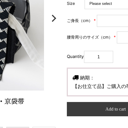
Size
ご身長（cm）
*
腰骨周りのサイズ（cm）
*
Quantity
納期：
【お仕立て品】ご購入の帯
Add to cart