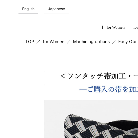
English
Japanese
for Women
for
TOP
／
for Women
／
Machining options
／
Easy Obi 