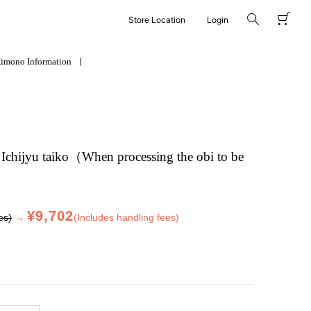
Store Location
Login
imono Information
Ichijyu taiko（When processing the obi to be
¥9,702
es)
→
(Includes handling fees)