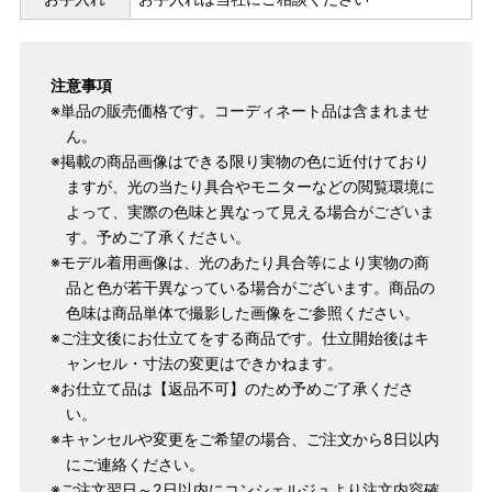
マイサイズでお仕立て（お客様の希望サイズでお仕立て）
店舗で採寸（お近くの店舗でスタッフが採寸）
注意事項
※単品の販売価格です。コーディネート品は含まれませ
ん。
※掲載の商品画像はできる限り実物の色に近付けており
ますが、光の当たり具合やモニターなどの閲覧環境に
よって、実際の色味と異なって見える場合がございま
す。予めご了承ください。
※モデル着用画像は、光のあたり具合等により実物の商
品と色が若干異なっている場合がございます。商品の
色味は商品単体で撮影した画像をご参照ください。
サイズ
身長目安
ヒップ目安
身丈
※ご注文後にお仕立てをする商品です。仕立開始後はキ
153cm
ャンセル・寸法の変更はできかねます。
S
～85cm
4尺5分
※お仕立て品は【返品不可】のため予めご了承くださ
～155cm
い。
154cm
SW
～95cm
※キャンセルや変更をご希望の場合、ご注文から8日以内
4尺1寸
にご連絡ください。
159cm
※ご注文翌日～2日以内にコンシェルジュより注文内容確