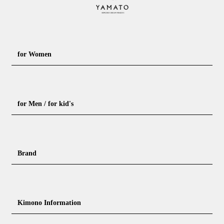
for Women
Formal kimono
Rental kimono
for Men / for kid's
Casual kimono
Outerwear
Yukata (casual summer kimono)
Summer kimono
Men's Kimono
Nagajuban for men
Brand
Obi for Yukata
Accessories
Men's Yukata
Obi for men
Nagajuban (innerwear)
Obi
Footwear for men
Accessories for men
KimonoYamato
KIMONO ARCH
Kimono Information
Footwear ＆ bag
Coordinating accessories, etc.
kid's kimono
Y. & SONS
THE YARD