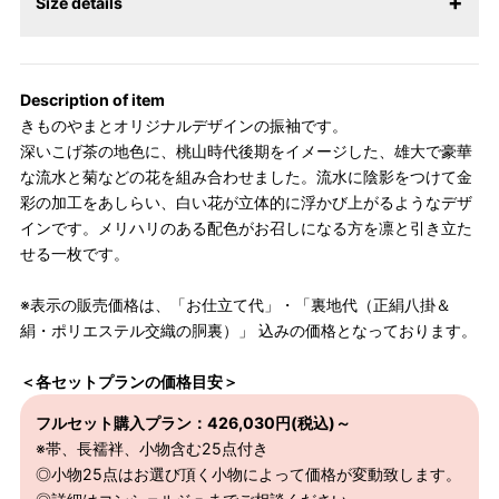
Size details
【サイズ表記変更のお知らせ】2026年1月23日より表記内容が変
更になりました。パターンオーダーは、お客様のお声からよりお
Description of item
召しになりやすい寸法に変更いたしました。変更点について詳細
きものやまとオリジナルデザインの振袖です。
をお知りになりたい方はお問い合わせください。
深いこげ茶の地色に、桃山時代後期をイメージした、雄大で豪華
な流水と菊などの花を組み合わせました。流水に陰影をつけて金
彩の加工をあしらい、白い花が立体的に浮かび上がるようなデザ
インです。メリハリのある配色がお召しになる方を凛と引き立た
せる一枚です。
※表示の販売価格は、「お仕立て代」・「裏地代（正絹八掛＆
絹・ポリエステル交織の胴裏）」 込みの価格となっております。
＜各セットプランの価格目安＞
フルセット購入プラン：426,030円(税込)～
※帯、長襦袢、小物含む25点付き
◎小物25点はお選び頂く小物によって価格が変動致します。