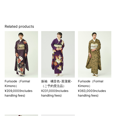
店舗一覧はこちら
Related products
Furisode（Formal
振袖 橘音色-菖蒲紫-
Furisode（Formal
Kimono）
（ご予約受注品）
Kimono）
¥209,000(Includes
¥231,000(Includes
¥363,000(Includes
handling fees)
handling fees)
handling fees)