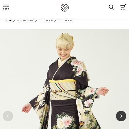
TOP
／
for Women
／
Furisode
／
Furisode