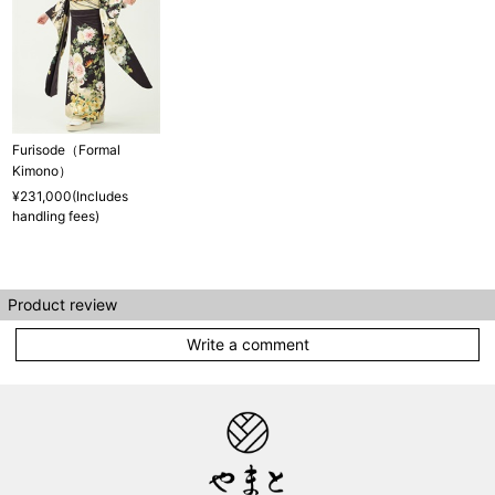
Furisode（Formal
Kimono）
¥231,000(Includes
handling fees)
Product review
Write a comment