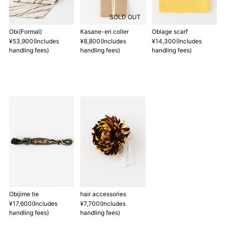
その際は、目一杯での寸法とさせていただきます。
SOLD OUT
Obi(Formal)
Kasane-eri coller
Obiage scarf
¥53,900(Includes
¥8,800(Includes
¥14,300(Includes
handling fees)
handling fees)
handling fees)
Obijime tie
hair accessories
¥17,600(Includes
¥7,700(Includes
handling fees)
handling fees)