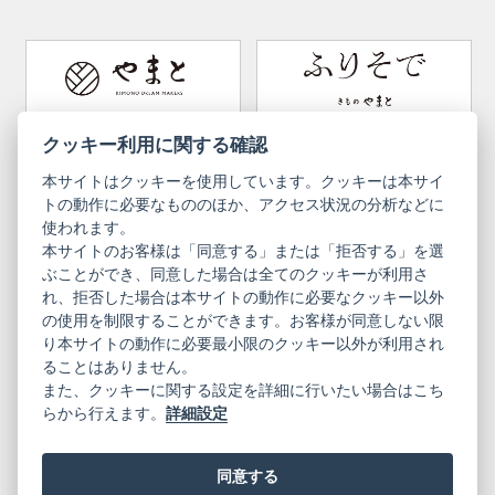
Tabi (traditional socks)
Kimono accessories
DOUBLE MAISON
YAMATO Tsunagari Project
How to wear Kimono
Convenient item
Machining options
Bargain items
Obi (made in Okinawa)
Yamato Brand Website
Furisode Collection
クッキー利用に関する確認
本サイトはクッキーを使用しています。クッキーは本サイ
Newsletter
User Guide
トの動作に必要なもののほか、アクセス状況の分析などに
使われます。
本サイトのお客様は「同意する」または「拒否する」を選
Privacy Policy
Inquiries
ぶことができ、同意した場合は全てのクッキーが利用さ
れ、拒否した場合は本サイトの動作に必要なクッキー以外
Information Pursuant to the Act on
Terms of Use
Specified Commercial Transactions
の使用を制限することができます。お客様が同意しない限
り本サイトの動作に必要最小限のクッキー以外が利用され
ることはありません。
English
Japanese
また、クッキーに関する設定を詳細に行いたい場合はこち
らから行えます。
詳細設定
同意する