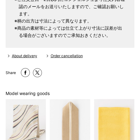
M
～95cm
認のメールをお送りいたしますので、ご確認お願いし
4尺2寸
～160cm
ます。
163cm
※柄の出方は寸法によって異なります。
MW
～100cm
4尺3寸
※商品の素材等によっては仕立て上がり寸法に誤差が出
る場合がございますのでご承知おきください。
165cm
L
～98cm
4尺3寸5分
～165cm
167cm
About delivery
Order cancellation
LW
～105cm
4尺4寸
Share
170cm
LL
～170cm
～98cm
4尺4寸5分
Model wearing goods
1 寸法は鯨尺（くじらじゃく）寸法です。もともと鯨のひげで作
られた道具で測っていたので鯨尺と言います。
単位：１尺＝約38cm １寸＝約3.8cm １分＝約0.38cm
2 鯨尺寸法となりますので上表の cm はおおよその長さとなりま
す。
3 反物の巾により表記の裄のサイズが出ない場合がございます。