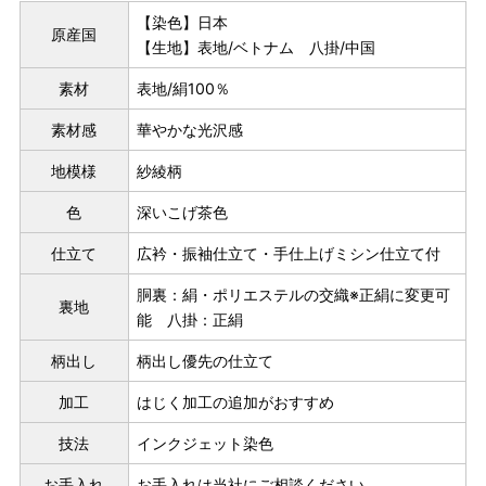
【染色】日本
原産国
【生地】表地/ベトナム 八掛/中国
素材
表地/絹100％
素材感
華やかな光沢感
地模様
紗綾柄
色
深いこげ茶色
仕立て
広衿・振袖仕立て・手仕上げミシン仕立て付
胴裏：絹・ポリエステルの交織※正絹に変更可
裏地
能 八掛：正絹
柄出し
柄出し優先の仕立て
加工
はじく加工の追加がおすすめ
パターンオーダー（弊社規定のS～LLサイズより、身長・ヒッ
技法
インクジェット染色
プを目安にサイズをお選びいただく）
お手入れ
お手入れは当社にご相談ください