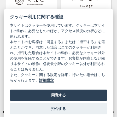
Bargain items
Obi (made in Okinawa)
Yamato Brand Website
Furisode Collection
クッキー利用に関する確認
本サイトはクッキーを使用しています。クッキーは本サイ
Newsletter
User Guide
トの動作に必要なもののほか、アクセス状況の分析などに
使われます。
本サイトのお客様は「同意する」または「拒否する」を選
Privacy Policy
Inquiries
ぶことができ、同意した場合は全てのクッキーが利用さ
れ、拒否した場合は本サイトの動作に必要なクッキー以外
Information Pursuant to the Act on
Terms of Use
Specified Commercial Transactions
の使用を制限することができます。お客様が同意しない限
り本サイトの動作に必要最小限のクッキー以外が利用され
ることはありません。
English
Japanese
また、クッキーに関する設定を詳細に行いたい場合はこち
らから行えます。
詳細設定
同意する
Yamato Brand Website
拒否する
© 2019 YAMATO CO, LTD.
Unauthorized copying and replication of the contents of this site, text and images
are strictly prohibited