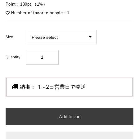
Point：130pt （1%）
Number of favorite people：1
Size
Quantity
納期：
1～2日営業日で発送
Add to cart