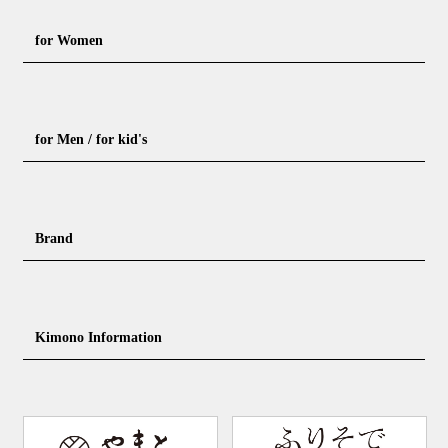
for Women
Formal kimono
Rental kimono
for Men / for kid's
Casual kimono
Outerwear
Yukata (casual summer kimono)
Summer kimono
Men's Kimono
Nagajuban for men
Brand
Obi for Yukata
Accessories
Men's Yukata
Obi for men
Nagajuban (innerwear)
Obi
Footwear for men
Accessories for men
KimonoYamato
KIMONO ARCH
Kimono Information
Footwear ＆ bag
Coordinating accessories, etc.
kid's kimono
Y. & SONS
THE YARD
Tabi (traditional socks)
Kimono accessories
DOUBLE MAISON
YAMATO Tsunagari Project
How to wear Kimono
Convenient item
Machining options