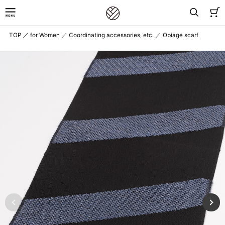
TOP
／
for Women
／
Coordinating accessories, etc.
／
Obiage scarf