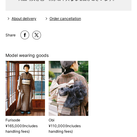
About delivery
Order cancellation
Share
Model wearing goods
Furisode
Obi
¥165,000(Includes
¥110,000(Includes
handling fees)
handling fees)