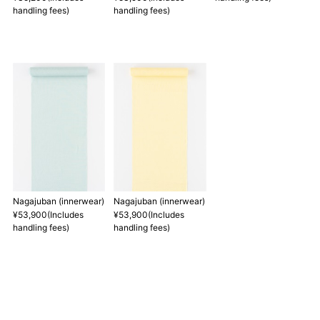
handling fees)
handling fees)
マイサイズでお仕立て（お客様の希望サイズでお仕立て）
店舗で採寸（お近くの店舗でスタッフが採寸）
長襦袢丈
裄
袖丈
前巾
身丈 ー32.3cm
ー0.76cm
ー0.76cm
＋3.8c
身丈 ー8寸5分
ー2分
ー2分
＋1
Nagajuban (innerwear)
Nagajuban (innerwear)
¥53,900(Includes
¥53,900(Includes
1 寸法は鯨尺（くじらじゃく）寸法です。もともと鯨のひげで作
handling fees)
handling fees)
られた道具で測っていたので鯨尺と言います。
単位：１尺＝約38cm １寸＝約3.8cm １分＝約0.38cm
2 鯨尺寸法となりますので上表の cm はおおよその長さとなりま
す。
3 反物の巾により表記の裄のサイズが出ない場合がございます。