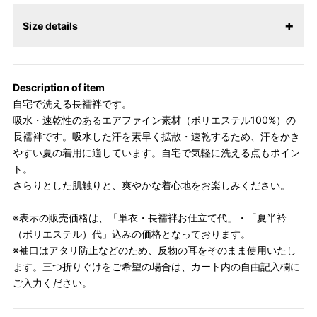
Size details
【サイズ表記変更のお知らせ】2026年1月23日より表記内容が変
更になりました。パターンオーダーは、お客様のお声からよりお
Description of item
召しになりやすい寸法に変更いたしました。変更点について詳細
自宅で洗える長襦袢です。
をお知りになりたい方はお問い合わせください。
吸水・速乾性のあるエアファイン素材（ポリエステル100%）の
長襦袢です。吸水した汗を素早く拡散・速乾するため、汗をかき
やすい夏の着用に適しています。自宅で気軽に洗える点もポイン
ト。
さらりとした肌触りと、爽やかな着心地をお楽しみください。
※表示の販売価格は、「単衣・長襦袢お仕立て代」・「夏半衿
（ポリエステル）代」込みの価格となっております。
※袖口はアタリ防止などのため、反物の耳をそのまま使用いたし
ます。三つ折りぐけをご希望の場合は、カート内の自由記入欄に
ご入力ください。