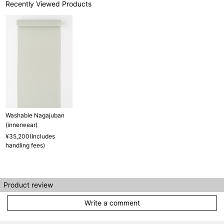
Recently Viewed Products
その際は、目一杯での寸法とさせていただきます。
Washable Nagajuban
(innerwear)
サイズ
身長目安
ヒップ目安
長襦袢丈
¥35,200(Includes
handling fees)
121cm
S
～85cm
3尺2寸0分
～155cm
123cm
Product review
SW
～95cm
3尺2寸5分
Write a comment
125cm
M
～95cm