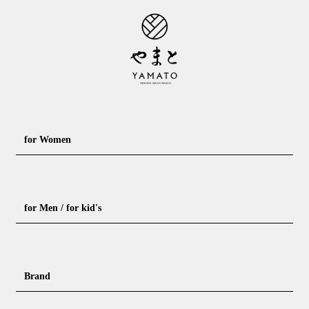
3尺3寸0分
～160cm
127cm
MW
～100cm
3尺3寸5分
129cm
L
～98cm
3尺4寸0分
～165cm
131cm
LW
～105cm
3尺4寸5分
for Women
133cm
LL
～170cm
～98cm
3尺5寸0分
Formal kimono
Rental kimono
for Men / for kid's
1 寸法は鯨尺（くじらじゃく）寸法です。もともと鯨のひげで作
Casual kimono
Outerwear
られた道具で測っていたので鯨尺と言います。
単位：１尺＝約38cm １寸＝約3.8cm １分＝約0.38cm
Yukata (casual summer kimono)
Summer kimono
Men's Kimono
Nagajuban for men
2 鯨尺寸法となりますので上表の cm はおおよその長さとなりま
Brand
す。
Obi for Yukata
Accessories
Men's Yukata
Obi for men
3 反物の巾により表記の裄のサイズが出ない場合がございます。