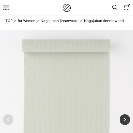
TOP
／
for Women
／
Nagajuban (innerwear)
／
Nagajuban (innnerwear)