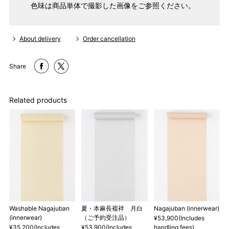
色味は商品単体で撮影した画像をご参照ください。
About delivery
Order cancellation
Share
Related products
きものを基準にしてお仕立て（きものと一緒にご注文いただ
き、希望の寸法がない場合）
Washable Nagajuban
夏・本麻長襦袢 月白
Nagajuban (innerwear)
パターンオーダー（弊社規定のS～LLサイズより、身長・ヒッ
(innerwear)
（ご予約受注品）
¥53,900(Includes
プを目安にサイズをお選びいただく）
¥35,200(Includes
¥53,900(Includes
handling fees)