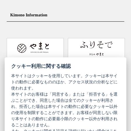
その際は、目一杯での寸法とさせていただきます。
Nagajuban (innerwear)
Obi
Footwear for men
Accessories for men
KimonoYamato
KIMONO ARCH
Kimono Information
Footwear ＆ bag
Coordinating accessories, etc.
kid's kimono
Y. & SONS
THE YARD
Tabi (traditional socks)
Kimono accessories
DOUBLE MAISON
YAMATO Tsunagari Project
How to wear Kimono
Convenient item
Machining options
Bargain items
Obi (made in Okinawa)
Yamato Brand Website
Furisode Collection
クッキー利用に関する確認
本サイトはクッキーを使用しています。クッキーは本サイ
Newsletter
User Guide
トの動作に必要なもののほか、アクセス状況の分析などに
使われます。
本サイトのお客様は「同意する」または「拒否する」を選
Privacy Policy
Inquiries
ぶことができ、同意した場合は全てのクッキーが利用さ
れ、拒否した場合は本サイトの動作に必要なクッキー以外
Information Pursuant to the Act on
Terms of Use
Specified Commercial Transactions
の使用を制限することができます。お客様が同意しない限
り本サイトの動作に必要最小限のクッキー以外が利用され
ることはありません。
English
Japanese
また、クッキーに関する設定を詳細に行いたい場合はこち