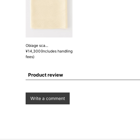
Obiage sca...
¥14,300(Includes handling
fees)
Product review
Write a comment