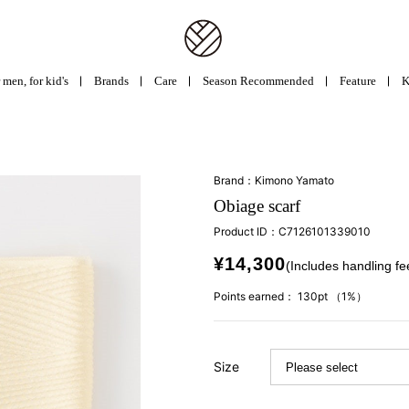
 men, for kid's
Brands
Care
Season Recommended
Feature
K
Brand：Kimono Yamato
Obiage scarf
Product ID：
C7126101339010
¥14,300
(Includes handling fe
Points earned：
130pt
（1%）
Size