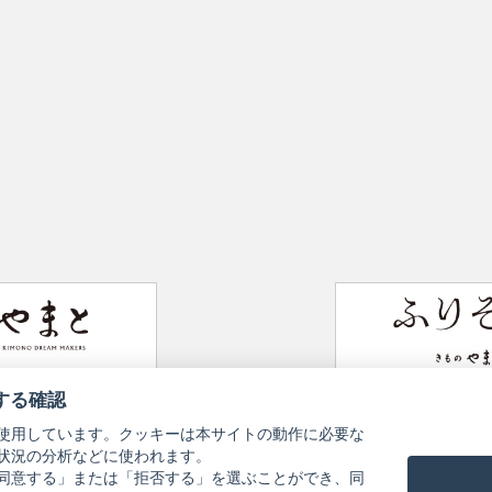
Website
Furisode Collection
する確認
使用しています。クッキーは本サイトの動作に必要な
状況の分析などに使われます。
同意する」または「拒否する」を選ぶことができ、同
Information Pursuant to the Act on