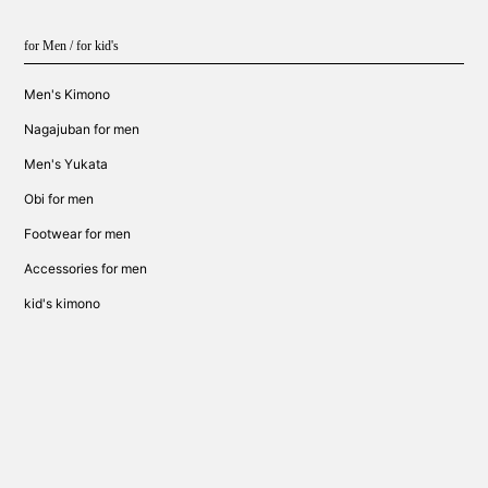
for Men / for kid's
Men's Kimono
Nagajuban for men
Men's Yukata
Obi for men
Footwear for men
Accessories for men
kid's kimono