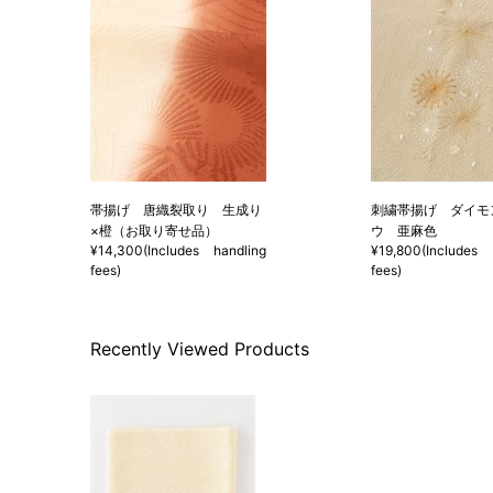
帯揚げ 唐織裂取り 生成り
刺繍帯揚げ ダイモ
×橙（お取り寄せ品）
ウ 亜麻色
¥14,300(Includes handling
¥19,800(Includes 
fees)
fees)
Recently Viewed Products