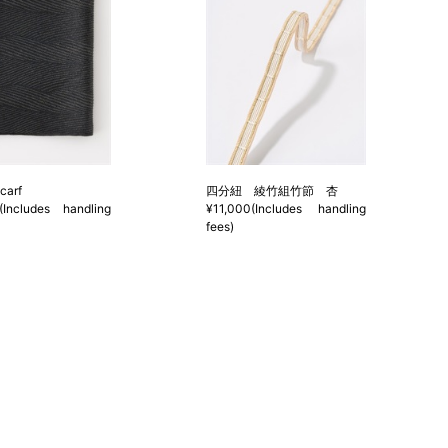
carf
四分紐 綾竹組竹節 杏
(Includes handling
¥11,000(Includes handling
fees)