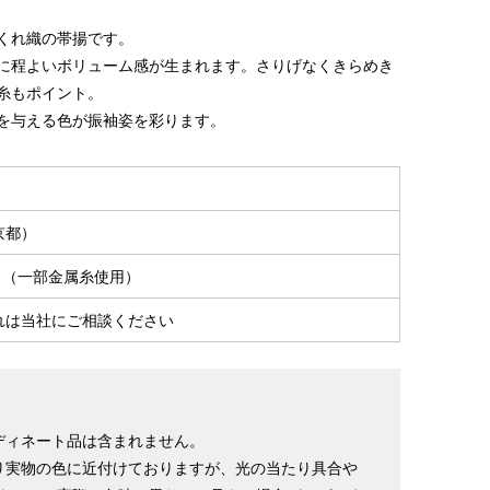
くれ織の帯揚です。
に程よいボリューム感が生まれます。さりげなくきらめき
糸もポイント。
を与える色が振袖姿を彩ります。
京都）
0％（一部金属糸使用）
れは当社にご相談ください
ディネート品は含まれません。
り実物の色に近付けておりますが、光の当たり具合や