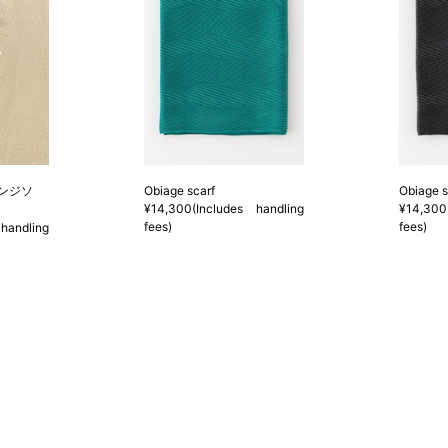
ンジソ
Obiage scarf
Obiage s
¥14,300(Includes handling
¥14,300
fees)
fees)
handling