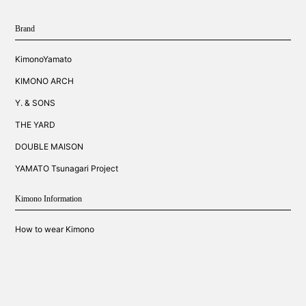
Brand
KimonoYamato
KIMONO ARCH
Y. & SONS
THE YARD
DOUBLE MAISON
YAMATO Tsunagari Project
Kimono Information
How to wear Kimono