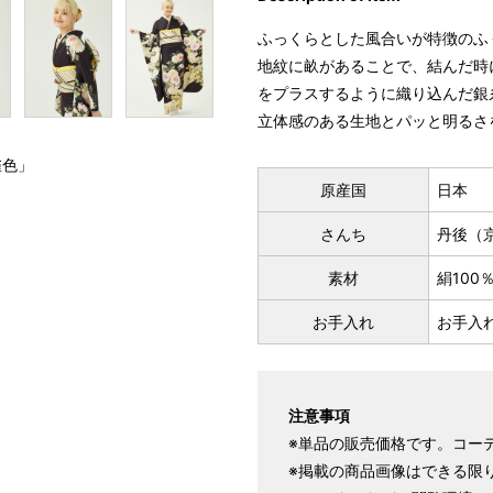
ふっくらとした風合いが特徴のふ
地紋に畝があることで、結んだ時
をプラスするように織り込んだ銀
立体感のある生地とパッと明るさ
雀色」
原産国
日本
さんち
丹後（
素材
絹10
お手入れ
お手入
注意事項
※単品の販売価格です。コー
※掲載の商品画像はできる限