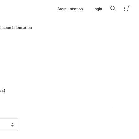
Store Location
Login
imono Information
es)