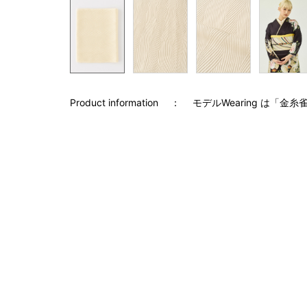
Product information
モデルWearing は「金糸