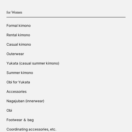
for Women
Formal kimono
Rental kimono
Casual kimono
Outerwear
Yukata (casual summer kimono)
Summer kimono
Obi for Yukata
Accessories
Nagajuban (innerwear)
Obi
Footwear ＆ bag
Coordinating accessories, etc.