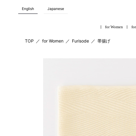
English
Japanese
for Women
for
TOP
／
for Women
／
Furisode
／
帯揚げ