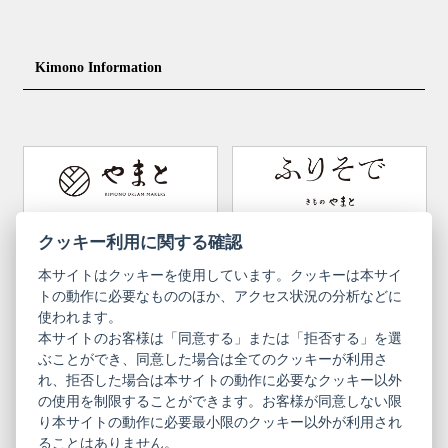
Nagajuban (innerwear)
Obi
Footwear for men
Accessories for men
KimonoYamato
KIMONO ARCH
Kimono Information
Footwear ＆ bag
Coordinating accessories, etc.
kid's kimono
Y. & SONS
THE YARD
Tabi (traditional socks)
Kimono accessories
DOUBLE MAISON
YAMATO Tsunagari Project
How to wear Kimono
Convenient item
Machining options
Bargain items
Obi (made in Okinawa)
Yamato Brand Website
Furisode Collection
クッキー利用に関する確認
本サイトはクッキーを使用しています。クッキーは本サイ
Newsletter
User Guide
トの動作に必要なもののほか、アクセス状況の分析などに
使われます。
本サイトのお客様は「同意する」または「拒否する」を選
Privacy Policy
Inquiries
ぶことができ、同意した場合は全てのクッキーが利用さ
れ、拒否した場合は本サイトの動作に必要なクッキー以外
Information Pursuant to the Act on
Terms of Use
Specified Commercial Transactions
の使用を制限することができます。お客様が同意しない限
り本サイトの動作に必要最小限のクッキー以外が利用され
ることはありません。