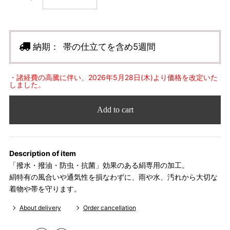
納期：
帯の仕立てを含め5週間
・諸経費の高騰に伴い、2026年5月28日(木)より価格を改定いた
しました。
Add to cart
Description of item
「撥水・撥油・防虫・抗菌」効果のある絹専用の加工。
絹特有の風合いや通気性を損なわずに、雨や水、汚れから大切な
着物や帯を守ります。
About delivery
Order cancellation