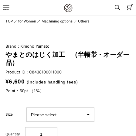
TOP
／
for Women
／
Machining options
／
Others
Brand：Kimono Yamato
やまとのはじく加工 （半幅帯・オーダー
品）
Product ID：
C8438100011000
¥6,600
(Includes handling fees)
Point：60pt （1%）
Size
Quantity