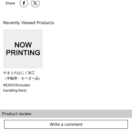
Share
Recently Viewed Products
やまとのはじく加工
（半幅帯・オーダー品）
¥6,600(Includes
handling fees)
Product review
Write a comment