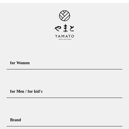
for Women
Formal kimono
Rental kimono
for Men / for kid's
Casual kimono
Outerwear
Yukata (casual summer kimono)
Summer kimono
Men's Kimono
Nagajuban for men
Brand
Obi for Yukata
Accessories
Men's Yukata
Obi for men