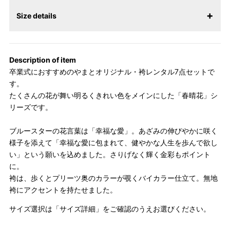
Size details
セット内容
Description of item
フリーサイズ
卒業式におすすめのやまとオリジナル・袴レンタル7点セットで
す。
着物（二尺袖）
身丈：109cm 裄丈：68cm 袖丈：76cm ジャ
たくさんの花が舞い明るくきれい色をメインにした「春晴花」シ
ストサイズは身長160cmです。
リーズです。
3サイズよりお選びいただけます。
ブルースターの花言葉は「幸福な愛」。あざみの伸びやかに咲く
袴の紐下丈の寸
サイズ
身長目安
様子を添えて「幸福な愛に包まれて、健やかな人生を歩んで欲し
法
い」という願いを込めました。さりげなく輝く金彩もポイント
145cm～
に。
S
87cm
袴は、歩くとプリーツ奥のカラーが覗くバイカラー仕立て。無地
袴
153cm
袴にアクセントを持たせました。
153cm～
M
91cm
サイズ選択は「サイズ詳細」をご確認のうえお選びください。
160cm
160cm～