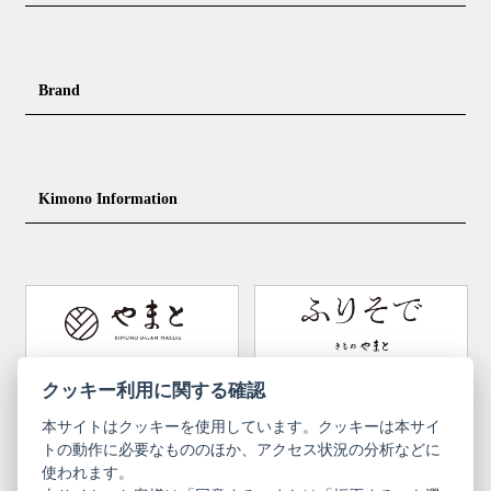
Casual kimono
Outerwear
Yukata (casual summer kimono)
Summer kimono
Men's Kimono
Nagajuban for men
Brand
Obi for Yukata
Accessories
Men's Yukata
Obi for men
Nagajuban (innerwear)
Obi
Footwear for men
Accessories for men
KimonoYamato
KIMONO ARCH
Kimono Information
Footwear ＆ bag
Coordinating accessories, etc.
kid's kimono
Y. & SONS
THE YARD
Tabi (traditional socks)
Kimono accessories
DOUBLE MAISON
YAMATO Tsunagari Project
How to wear Kimono
Convenient item
Machining options
Bargain items
Obi (made in Okinawa)
Yamato Brand Website
Furisode Collection
クッキー利用に関する確認
本サイトはクッキーを使用しています。クッキーは本サイ
Newsletter
User Guide
トの動作に必要なもののほか、アクセス状況の分析などに
使われます。