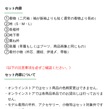
L
95cm
165cm
セット内容
長襦袢
着物に合わせた寸法
①着物（二尺袖：袖が振袖よりも短く通常の着物より長め）
袴下帯
フリーサイズ
②袴（S・M・L）
重ね衿
フリーサイズ
③長襦袢
④袴下帯
装履セット
フリーサイズ（23.0cm～24.0cm
⑤重ね衿
の場合
目安）
⑥装履（草履もしくはブーツ、商品画像と同じもの）
選択欄よりサイズをお選びくださ
⑦着付小物（衿芯、腰紐、伊達〆、帯板）
履物
ブーツがセ
い。
ットの場合
22.5cm～24.5cm（0.5cm刻みでご
《以下の注意事項を必ずご確認ください。》
用意）
セット内容について
着付小物
フリーサイズ
・オンラインストアではセット商品の色柄変更はできません。
・オンラインストアでは各商品単品でのお貸出しは行っておりま
せん。
・モデル着用の半衿、アクセサリー、小物等はセット対象外です