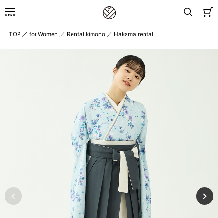
TOP
／
for Women
／
Rental kimono
／
Hakama rental