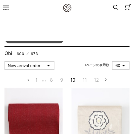
TOP
／
for Women
／
Obi
Filter
Obi
600 ／ 673
1ページの表示数
1
...
8
9
10
11
12