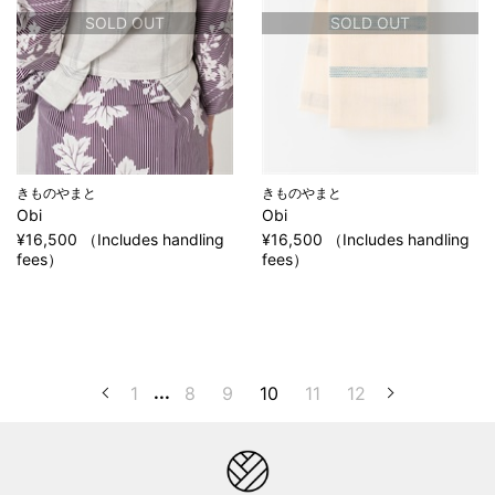
SOLD OUT
SOLD OUT
きものやまと
きものやまと
Obi
Obi
¥16,500 （Includes handling
¥16,500 （Includes handling
fees）
fees）
1
...
8
9
10
11
12