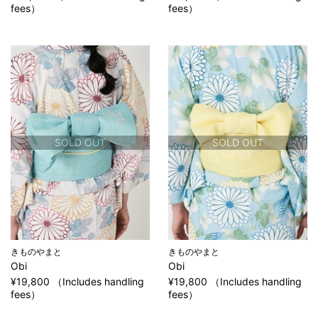
fees）
fees）
SOLD OUT
SOLD OUT
きものやまと
きものやまと
Obi
Obi
¥19,800 （Includes handling
¥19,800 （Includes handling
fees）
fees）