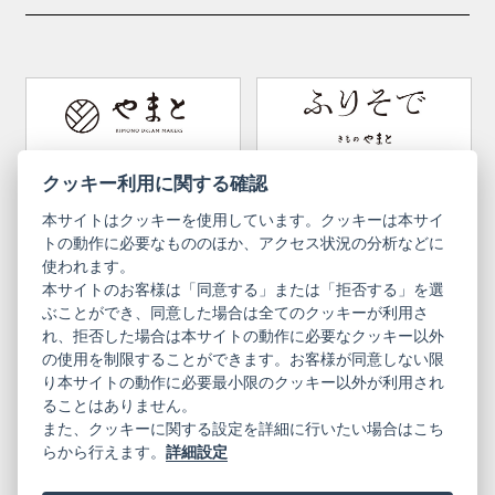
kid's kimono
Y. & SONS
THE YARD
Tabi (traditional socks)
Kimono accessories
DOUBLE MAISON
YAMATO Tsunagari Project
How to wear Kimono
Convenient item
Machining options
Bargain items
Obi (made in Okinawa)
Yamato Brand Website
Furisode Collection
クッキー利用に関する確認
本サイトはクッキーを使用しています。クッキーは本サイ
Newsletter
User Guide
トの動作に必要なもののほか、アクセス状況の分析などに
使われます。
本サイトのお客様は「同意する」または「拒否する」を選
Privacy Policy
Inquiries
ぶことができ、同意した場合は全てのクッキーが利用さ
れ、拒否した場合は本サイトの動作に必要なクッキー以外
Information Pursuant to the Act on
Terms of Use
Specified Commercial Transactions
の使用を制限することができます。お客様が同意しない限
り本サイトの動作に必要最小限のクッキー以外が利用され
ることはありません。
English
Japanese
また、クッキーに関する設定を詳細に行いたい場合はこち
らから行えます。
詳細設定