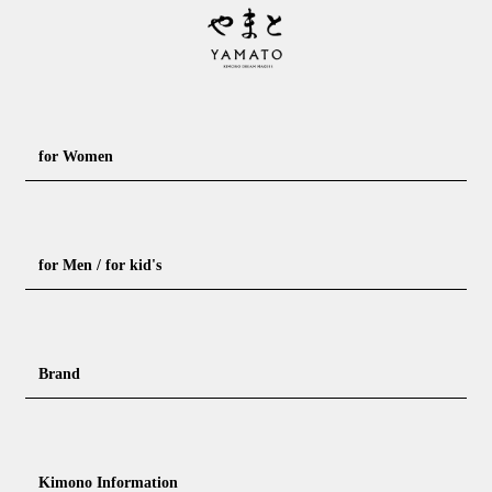
for Women
Formal kimono
Rental kimono
for Men / for kid's
Casual kimono
Outerwear
Yukata (casual summer kimono)
Summer kimono
Men's Kimono
Nagajuban for men
Brand
Obi for Yukata
Accessories
Men's Yukata
Obi for men
Nagajuban (innerwear)
Obi
Footwear for men
Accessories for men
KimonoYamato
KIMONO ARCH
Kimono Information
Footwear ＆ bag
Coordinating accessories, etc.