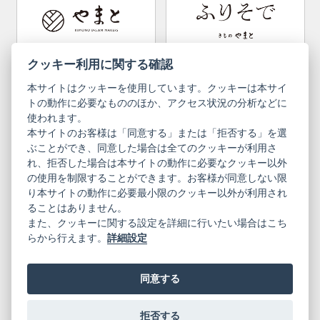
Convenient item
Machining options
Bargain items
Obi (made in Okinawa)
Yamato Brand Website
Furisode Collection
クッキー利用に関する確認
本サイトはクッキーを使用しています。クッキーは本サイ
Newsletter
User Guide
トの動作に必要なもののほか、アクセス状況の分析などに
使われます。
本サイトのお客様は「同意する」または「拒否する」を選
Privacy Policy
Inquiries
ぶことができ、同意した場合は全てのクッキーが利用さ
れ、拒否した場合は本サイトの動作に必要なクッキー以外
Information Pursuant to the Act on
Terms of Use
Specified Commercial Transactions
の使用を制限することができます。お客様が同意しない限
り本サイトの動作に必要最小限のクッキー以外が利用され
ることはありません。
English
Japanese
また、クッキーに関する設定を詳細に行いたい場合はこち
らから行えます。
詳細設定
同意する
Yamato Brand Website
拒否する
© 2019 YAMATO CO, LTD.