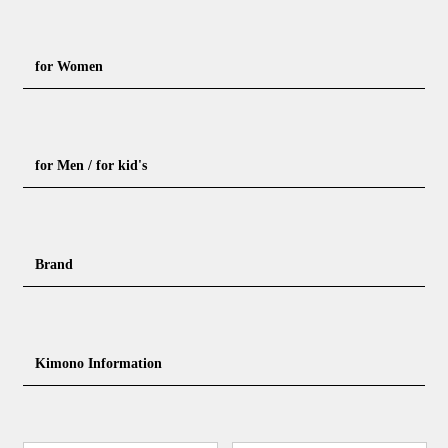
for Women
Formal kimono
Rental kimono
for Men / for kid's
Casual kimono
Outerwear
Yukata (casual summer kimono)
Summer kimono
Men's Kimono
Nagajuban for men
Brand
Obi for Yukata
Accessories
Men's Yukata
Obi for men
Nagajuban (innerwear)
Obi
Footwear for men
Accessories for men
KimonoYamato
KIMONO ARCH
Kimono Information
Footwear ＆ bag
Coordinating accessories, etc.
kid's kimono
Y. & SONS
THE YARD
Tabi (traditional socks)
Kimono accessories
DOUBLE MAISON
YAMATO Tsunagari Project
How to wear Kimono