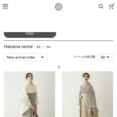
TOP
／
for Women
／
Rental kimono
／
Hakama rental
Filter
Hakama rental
56 ／ 56
1ページの表示数
1