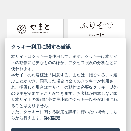
Y. & SONS
THE YARD
Tabi (traditional socks)
Kimono accessories
DOUBLE MAISON
YAMATO Tsunagari Project
How to wear Kimono
Convenient item
Machining options
Bargain items
Obi (made in Okinawa)
Yamato Brand Website
Furisode Collection
クッキー利用に関する確認
本サイトはクッキーを使用しています。クッキーは本サイ
Newsletter
User Guide
トの動作に必要なもののほか、アクセス状況の分析などに
使われます。
本サイトのお客様は「同意する」または「拒否する」を選
Privacy Policy
Inquiries
ぶことができ、同意した場合は全てのクッキーが利用さ
れ、拒否した場合は本サイトの動作に必要なクッキー以外
Information Pursuant to the Act on
Terms of Use
Specified Commercial Transactions
の使用を制限することができます。お客様が同意しない限
り本サイトの動作に必要最小限のクッキー以外が利用され
ることはありません。
English
Japanese
また、クッキーに関する設定を詳細に行いたい場合はこち
らから行えます。
詳細設定