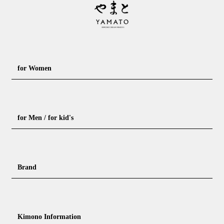
for Women
Formal kimono
Rental kimono
for Men / for kid's
Casual kimono
Outerwear
Yukata (casual summer kimono)
Summer kimono
Men's Kimono
Nagajuban for men
Brand
Obi for Yukata
Accessories
Men's Yukata
Obi for men
Nagajuban (innerwear)
Obi
Footwear for men
Accessories for men
KimonoYamato
KIMONO ARCH
Kimono Information
Footwear ＆ bag
Coordinating accessories, etc.
kid's kimono