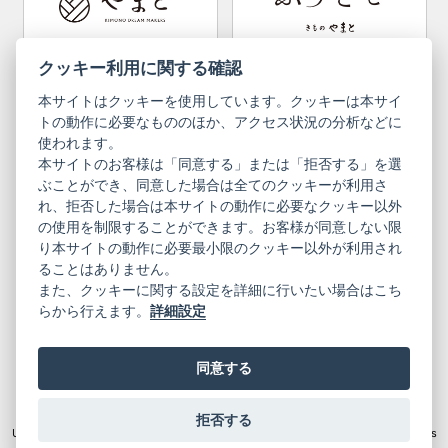
Bargain items
Obi (made in Okinawa)
Yamato Brand Website
Furisode Collection
クッキー利用に関する確認
本サイトはクッキーを使用しています。クッキーは本サイ
Newsletter
User Guide
トの動作に必要なもののほか、アクセス状況の分析などに
使われます。
本サイトのお客様は「同意する」または「拒否する」を選
Privacy Policy
Inquiries
ぶことができ、同意した場合は全てのクッキーが利用さ
れ、拒否した場合は本サイトの動作に必要なクッキー以外
Information Pursuant to the Act on
Terms of Use
Specified Commercial Transactions
の使用を制限することができます。お客様が同意しない限
り本サイトの動作に必要最小限のクッキー以外が利用され
ることはありません。
English
Japanese
また、クッキーに関する設定を詳細に行いたい場合はこち
らから行えます。
詳細設定
同意する
Yamato Brand Website
拒否する
© 2019 YAMATO CO, LTD.
Unauthorized copying and replication of the contents of this site, text and images
are strictly prohibited