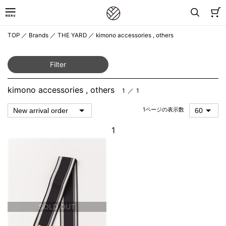
TOP
／
Brands
／
THE YARD
／
kimono accessories , others
Filter
kimono accessories , others
1 ／ 1
1ページの表示数
1
SOLD OUT