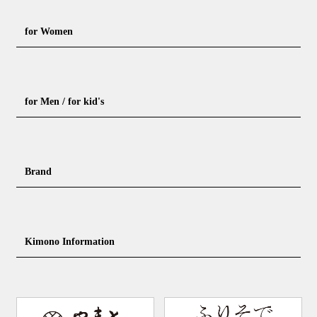
for Women
Formal kimono
Rental kimono
for Men / for kid's
Casual kimono
Outerwear
Yukata (casual summer kimono)
Summer kimono
Men's Kimono
Nagajuban for men
Brand
Obi for Yukata
Accessories
Men's Yukata
Obi for men
Nagajuban (innerwear)
Obi
Footwear for men
Accessories for men
KimonoYamato
KIMONO ARCH
Kimono Information
Footwear ＆ bag
Coordinating accessories, etc.
kid's kimono
Y. & SONS
THE YARD
Tabi (traditional socks)
Kimono accessories
DOUBLE MAISON
YAMATO Tsunagari Project
How to wear Kimono
Convenient item
Machining options