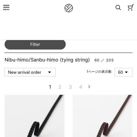
TOP
／
for Women
／
Coordinating accessories, etc.
／
Nibu-himo/Sanbu-
himo (tying string)
Filter
Nibu-himo/Sanbu-himo (tying string)
60 ／ 205
1ページの表示数
1
2
3
4