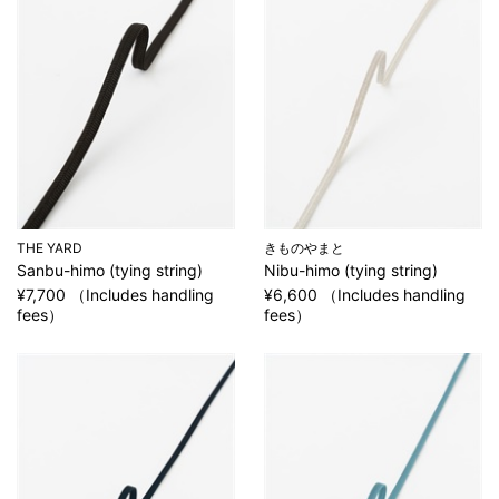
THE YARD
きものやまと
Sanbu-himo (tying string)
Nibu-himo (tying string)
¥7,700 （Includes handling
¥6,600 （Includes handling
fees）
fees）