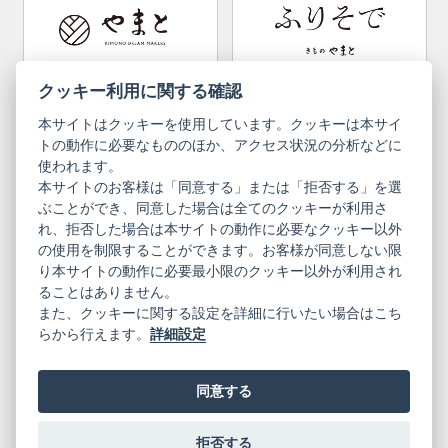
Convenient item
Machining options
Bargain items
Obi (made in Okinawa)
Yamato Brand Website
Furisode Collection
クッキー利用に関する確認
本サイトはクッキーを使用しています。クッキーは本サイ
Newsletter
User Guide
トの動作に必要なもののほか、アクセス状況の分析などに
使われます。
本サイトのお客様は「同意する」または「拒否する」を選
Privacy Policy
Inquiries
ぶことができ、同意した場合は全てのクッキーが利用さ
れ、拒否した場合は本サイトの動作に必要なクッキー以外
Information Pursuant to the Act on
Terms of Use
Specified Commercial Transactions
の使用を制限することができます。お客様が同意しない限
り本サイトの動作に必要最小限のクッキー以外が利用され
ることはありません。
English
Japanese
また、クッキーに関する設定を詳細に行いたい場合はこち
らから行えます。
詳細設定
同意する
Yamato Brand Website
拒否する
© 2019 YAMATO CO, LTD.