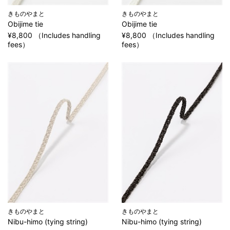
きものやまと
きものやまと
Obijime tie
Obijime tie
¥8,800 （Includes handling
¥8,800 （Includes handling
fees）
fees）
きものやまと
きものやまと
Nibu-himo (tying string)
Nibu-himo (tying string)