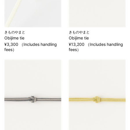
きものやまと
きものやまと
Obijime tie
Obijime tie
¥3,300 （Includes handling
¥13,200 （Includes handling
fees）
fees）