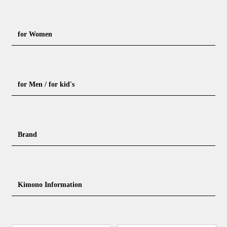
for Women
Formal kimono
Rental kimono
for Men / for kid's
Casual kimono
Outerwear
Yukata (casual summer kimono)
Summer kimono
Men's Kimono
Nagajuban for men
Brand
Obi for Yukata
Accessories
Men's Yukata
Obi for men
Nagajuban (innerwear)
Obi
Footwear for men
Accessories for men
KimonoYamato
KIMONO ARCH
Kimono Information
Footwear ＆ bag
Coordinating accessories, etc.
kid's kimono
Y. & SONS
THE YARD
Tabi (traditional socks)
Kimono accessories
DOUBLE MAISON
YAMATO Tsunagari Project
How to wear Kimono