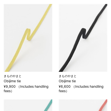
きものやまと
きものやまと
Obijime tie
Obijime tie
¥9,900 （Includes handling
¥6,600 （Includes handling
fees）
fees）