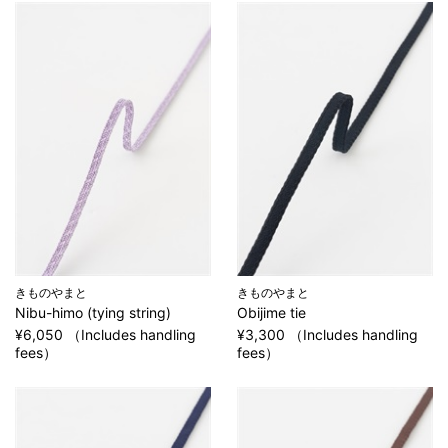
きものやまと
きものやまと
Nibu-himo (tying string)
Obijime tie
¥6,050 （Includes handling
¥3,300 （Includes handling
fees）
fees）