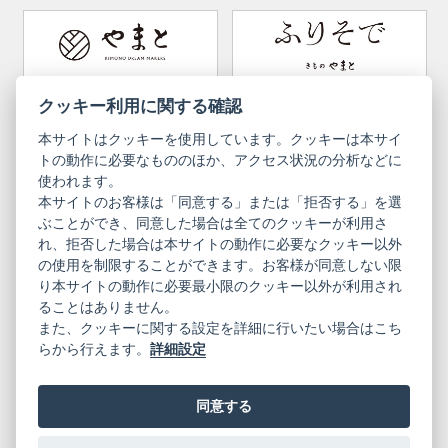
How to wear Kimono
Convenient item
Machining options
Bargain items
Obi (made in Okinawa)
Yamato Brand Website
Furisode Collection
クッキー利用に関する確認
本サイトはクッキーを使用しています。クッキーは本サイ
Newsletter
User Guide
トの動作に必要なもののほか、アクセス状況の分析などに
使われます。
本サイトのお客様は「同意する」または「拒否する」を選
Privacy Policy
Inquiries
ぶことができ、同意した場合は全てのクッキーが利用さ
れ、拒否した場合は本サイトの動作に必要なクッキー以外
Information Pursuant to the Act on
Terms of Use
Specified Commercial Transactions
の使用を制限することができます。お客様が同意しない限
り本サイトの動作に必要最小限のクッキー以外が利用され
ることはありません。
English
Japanese
また、クッキーに関する設定を詳細に行いたい場合はこち
らから行えます。
詳細設定
同意する
Yamato Brand Website