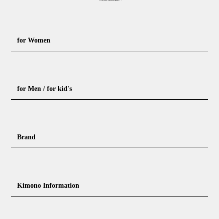
for Women
Formal kimono
Rental kimono
for Men / for kid's
Casual kimono
Outerwear
Yukata (casual summer kimono)
Summer kimono
Men's Kimono
Nagajuban for men
Brand
Obi for Yukata
Accessories
Men's Yukata
Obi for men
Nagajuban (innerwear)
Obi
Footwear for men
Accessories for men
KimonoYamato
KIMONO ARCH
Kimono Information
Footwear ＆ bag
Coordinating accessories, etc.
kid's kimono
Y. & SONS
THE YARD
Tabi (traditional socks)
Kimono accessories
DOUBLE MAISON
YAMATO Tsunagari Project