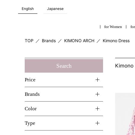
English
Japanese
for Women
for
TOP
／
Brands
／
KIMONO ARCH
／
Kimono Dress
Search
Kimono
Price
Brands
Color
Type