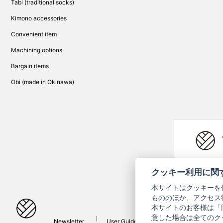
Tabi (traditional socks)
Kimono accessories
Convenient item
Machining options
Bargain items
Obi (made in Okinawa)
Yamato Brand 
クッキー利用に関
本サイトはクッキーを
もののほか、アクセス
本サイトのお客様は「
意した場合は全てのク
Newsletter
User Guide
Inquiries
Privac