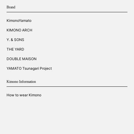
Brand
KimonoYamato
KIMONO ARCH
Y. & SONS
THE YARD
DOUBLE MAISON
YAMATO Tsunagari Project
Kimono Information
How to wear Kimono