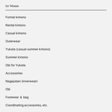
for Women
Formal kimono
Rental kimono
Casual kimono
Outerwear
Yukata (casual summer kimono)
Summer kimono
Obi for Yukata
Accessories
Nagajuban (innerwear)
Obi
Footwear ＆ bag
Coordinating accessories, etc.