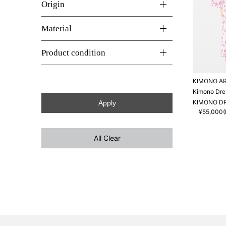
Origin
Material
Product condition
KIMONO A
Kimono Dre
KIMONO D
¥55,000(I
All Clear