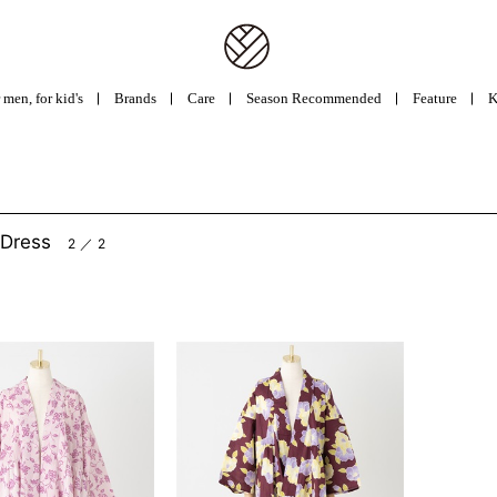
 men, for kid's
Brands
Care
Season Recommended
Feature
K
 Dress
2 ／ 2