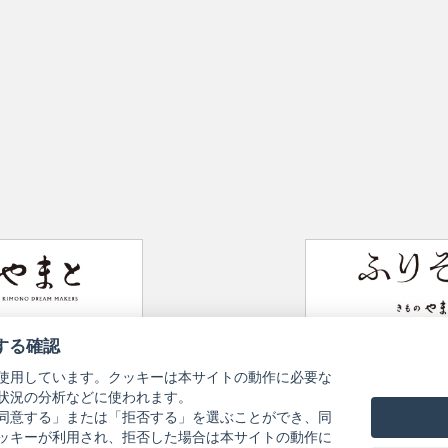
Website
Furisode Collection
する確認
使用しています。クッキーは本サイトの動作に必要な
状況の分析などに使われます。
同意する」または「拒否する」を選ぶことができ、同
Information Pursuant to the Act on
ッキーが利用され、拒否した場合は本サイトの動作に
y Policy
Specified Commercial Transactions
Terms of Use