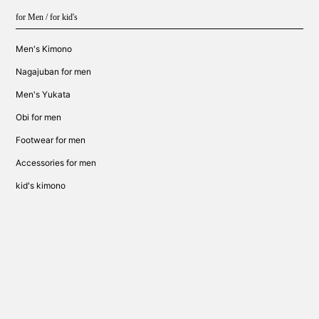
for Men / for kid's
Men's Kimono
Nagajuban for men
Men's Yukata
Obi for men
Footwear for men
Accessories for men
kid's kimono