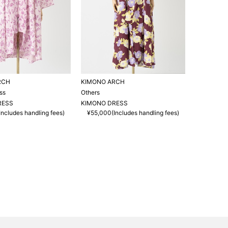
RCH
KIMONO ARCH
ss
Others
RESS
KIMONO DRESS
ncludes handling fees)
¥55,000(Includes handling fees)