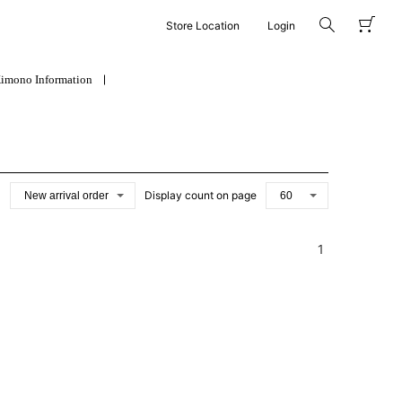
Store Location
Login
imono Information
Display count on page
1