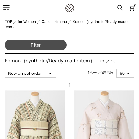
TOP
／
for Women
／
Casual kimono
／
Komon（synthetic/Ready made
item）
Filter
Komon（synthetic/Ready made item）
13 ／ 13
1ページの表示数
1