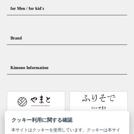
Formal kimono
Rental kimono
for Men / for kid's
Casual kimono
Outerwear
Yukata (casual summer kimono)
Summer kimono
Men's Kimono
Nagajuban for men
Brand
Obi for Yukata
Accessories
Men's Yukata
Obi for men
Nagajuban (innerwear)
Obi
Footwear for men
Accessories for men
KimonoYamato
KIMONO ARCH
Kimono Information
Footwear ＆ bag
Coordinating accessories, etc.
kid's kimono
Y. & SONS
THE YARD
Tabi (traditional socks)
Kimono accessories
DOUBLE MAISON
YAMATO Tsunagari Project
How to wear Kimono
Convenient item
Machining options
Bargain items
Obi (made in Okinawa)
Yamato Brand Website
Furisode Collection
クッキー利用に関する確認
本サイトはクッキーを使用しています。クッキーは本サイ