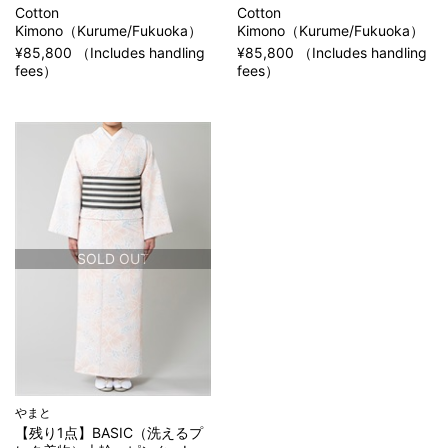
Cotton
Cotton
Kimono（Kurume/Fukuoka）
Kimono（Kurume/Fukuoka）
¥85,800 （Includes handling
¥85,800 （Includes handling
fees）
fees）
SOLD OUT
やまと
【残り1点】BASIC（洗えるプ