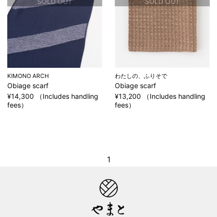
SOLD OUT
SOLD OUT
KIMONO ARCH
わたしの、ふりそで
Obiage scarf
Obiage scarf
¥14,300 （Includes handling
¥13,200 （Includes handling
fees）
fees）
1