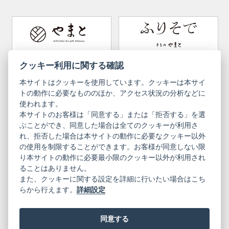
Tabi (traditional socks)
Kimono accessories
DOUBLE MAISON
YAMATO Tsunagari Project
How to wear Kimono
Convenient item
Machining options
Bargain items
Obi (made in Okinawa)
Yamato Brand Website
Furisode Collection
クッキー利用に関する確認
本サイトはクッキーを使用しています。クッキーは本サイ
Newsletter
User Guide
トの動作に必要なもののほか、アクセス状況の分析などに
使われます。
本サイトのお客様は「同意する」または「拒否する」を選
Privacy Policy
Inquiries
ぶことができ、同意した場合は全てのクッキーが利用さ
れ、拒否した場合は本サイトの動作に必要なクッキー以外
Information Pursuant to the Act on
Terms of Use
Specified Commercial Transactions
の使用を制限することができます。お客様が同意しない限
り本サイトの動作に必要最小限のクッキー以外が利用され
ることはありません。
English
Japanese
また、クッキーに関する設定を詳細に行いたい場合はこち
らから行えます。
詳細設定
同意する