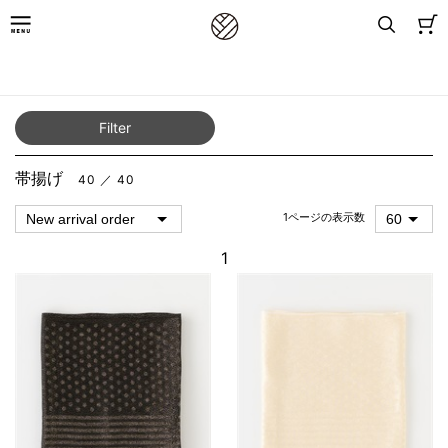
TOP
／
for Women
／
Furisode
／
帯揚げ
Filter
帯揚げ
40 ／ 40
1ページの表示数
1