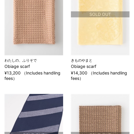
SOLD OUT
わたしの、ふりそで
きものやまと
Obiage scarf
Obiage scarf
¥13,200 （Includes handling
¥14,300 （Includes handling
fees）
fees）