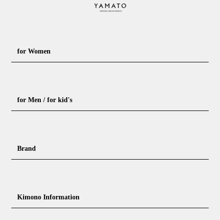
for Women
Formal kimono
Rental kimono
for Men / for kid's
Casual kimono
Outerwear
Yukata (casual summer kimono)
Summer kimono
Men's Kimono
Nagajuban for men
Brand
Obi for Yukata
Accessories
Men's Yukata
Obi for men
Nagajuban (innerwear)
Obi
Footwear for men
Accessories for men
KimonoYamato
KIMONO ARCH
Kimono Information
Footwear ＆ bag
Coordinating accessories, etc.
kid's kimono
Y. & SONS
THE YARD