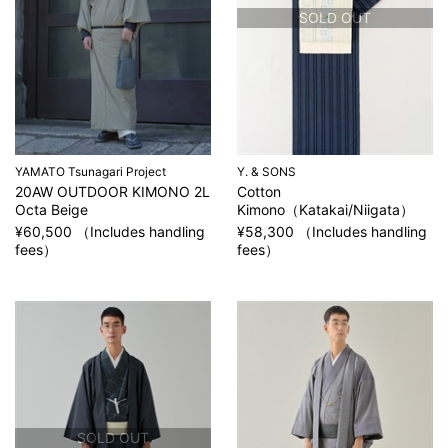
SOLD OUT
YAMATO Tsunagari Project
Y. & SONS
20AW OUTDOOR KIMONO 2L
Cotton
Octa Beige
Kimono（Katakai/Niigata）
¥60,500 （Includes handling
¥58,300 （Includes handling
fees）
fees）
SOLD OUT