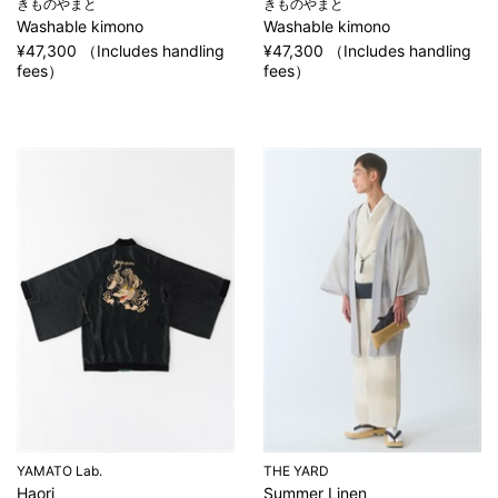
きものやまと
きものやまと
Washable kimono
Washable kimono
¥47,300 （Includes handling
¥47,300 （Includes handling
fees）
fees）
YAMATO Lab.
THE YARD
Haori
Summer Linen