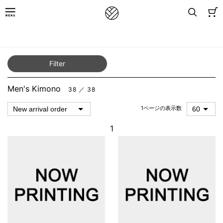
TOP
／
for Men / for kid's
／
Men's Kimono
Filter
Men's Kimono
38 ／ 38
1ページの表示数
1