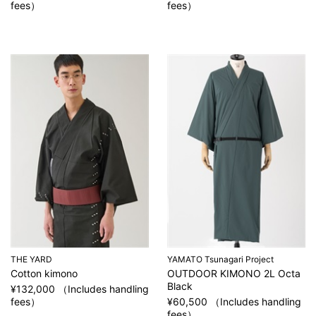
fees）
fees）
THE YARD
YAMATO Tsunagari Project
Cotton kimono
OUTDOOR KIMONO 2L Octa
Black
¥132,000 （Includes handling
fees）
¥60,500 （Includes handling
fees）