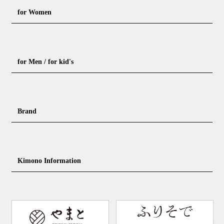
for Women
Formal kimono
Rental kimono
for Men / for kid's
Casual kimono
Outerwear
Yukata (casual summer kimono)
Summer kimono
Men's Kimono
Nagajuban for men
Brand
Obi for Yukata
Accessories
Men's Yukata
Obi for men
Nagajuban (innerwear)
Obi
Footwear for men
Accessories for men
KimonoYamato
KIMONO ARCH
Kimono Information
Footwear ＆ bag
Coordinating accessories, etc.
kid's kimono
Y. & SONS
THE YARD
Tabi (traditional socks)
Kimono accessories
DOUBLE MAISON
YAMATO Tsunagari Project
How to wear Kimono
Convenient item
Machining options