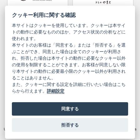
Bargain items
Obi (made in Okinawa)
Yamato Brand Website
Furisode Collection
クッキー利用に関する確認
本サイトはクッキーを使用しています。クッキーは本サイ
Newsletter
User Guide
トの動作に必要なもののほか、アクセス状況の分析などに
使われます。
本サイトのお客様は「同意する」または「拒否する」を選
Privacy Policy
Inquiries
ぶことができ、同意した場合は全てのクッキーが利用さ
れ、拒否した場合は本サイトの動作に必要なクッキー以外
Information Pursuant to the Act on
Terms of Use
Specified Commercial Transactions
の使用を制限することができます。お客様が同意しない限
り本サイトの動作に必要最小限のクッキー以外が利用され
ることはありません。
English
Japanese
また、クッキーに関する設定を詳細に行いたい場合はこち
らから行えます。
詳細設定
同意する
Yamato Brand Website
拒否する
© 2019 YAMATO CO, LTD.
Unauthorized copying and replication of the contents of this site, text and images
are strictly prohibited