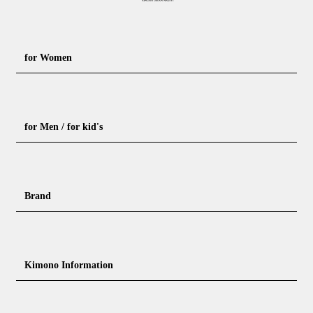
for Women
Formal kimono
Rental kimono
for Men / for kid's
Casual kimono
Outerwear
Yukata (casual summer kimono)
Summer kimono
Men's Kimono
Nagajuban for men
Brand
Obi for Yukata
Accessories
Men's Yukata
Obi for men
Nagajuban (innerwear)
Obi
Footwear for men
Accessories for men
KimonoYamato
KIMONO ARCH
Kimono Information
Footwear ＆ bag
Coordinating accessories, etc.
kid's kimono
Y. & SONS
THE YARD
Tabi (traditional socks)
Kimono accessories
DOUBLE MAISON
YAMATO Tsunagari Project