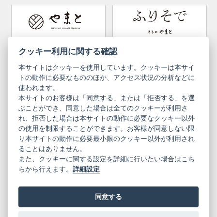
How to wear Kimono
Convenient item
Machining options
Bargain items
Obi (made in Okinawa)
Yamato Brand Website
Furisode Collection
クッキー利用に関する確認
本サイトはクッキーを使用しています。クッキーは本サイ
Newsletter
User Guide
トの動作に必要なもののほか、アクセス状況の分析などに
使われます。
本サイトのお客様は「同意する」または「拒否する」を選
Privacy Policy
Inquiries
ぶことができ、同意した場合は全てのクッキーが利用さ
れ、拒否した場合は本サイトの動作に必要なクッキー以外
Information Pursuant to the Act on
Terms of Use
Specified Commercial Transactions
の使用を制限することができます。お客様が同意しない限
り本サイトの動作に必要最小限のクッキー以外が利用され
ることはありません。
English
Japanese
また、クッキーに関する設定を詳細に行いたい場合はこち
らから行えます。
詳細設定
同意する
Yamato Brand Website