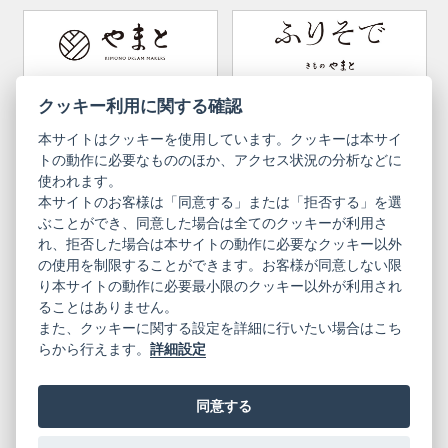
How to wear Kimono
Convenient item
Machining options
Bargain items
Obi (made in Okinawa)
Yamato Brand Website
Furisode Collection
クッキー利用に関する確認
本サイトはクッキーを使用しています。クッキーは本サイ
Newsletter
User Guide
トの動作に必要なもののほか、アクセス状況の分析などに
使われます。
本サイトのお客様は「同意する」または「拒否する」を選
Privacy Policy
Inquiries
ぶことができ、同意した場合は全てのクッキーが利用さ
れ、拒否した場合は本サイトの動作に必要なクッキー以外
Information Pursuant to the Act on
Terms of Use
Specified Commercial Transactions
の使用を制限することができます。お客様が同意しない限
り本サイトの動作に必要最小限のクッキー以外が利用され
ることはありません。
English
Japanese
また、クッキーに関する設定を詳細に行いたい場合はこち
らから行えます。
詳細設定
同意する
Yamato Brand Website