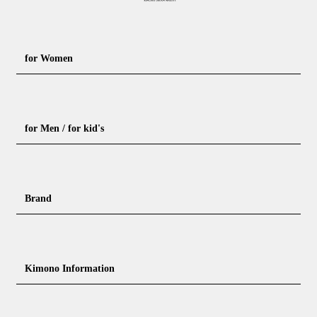
for Women
Formal kimono
Rental kimono
for Men / for kid's
Casual kimono
Outerwear
Yukata (casual summer kimono)
Summer kimono
Men's Kimono
Nagajuban for men
Brand
Obi for Yukata
Accessories
Men's Yukata
Obi for men
Nagajuban (innerwear)
Obi
Footwear for men
Accessories for men
KimonoYamato
KIMONO ARCH
Kimono Information
Footwear ＆ bag
Coordinating accessories, etc.
kid's kimono
Y. & SONS
THE YARD
Tabi (traditional socks)
Kimono accessories
DOUBLE MAISON
YAMATO Tsunagari Project