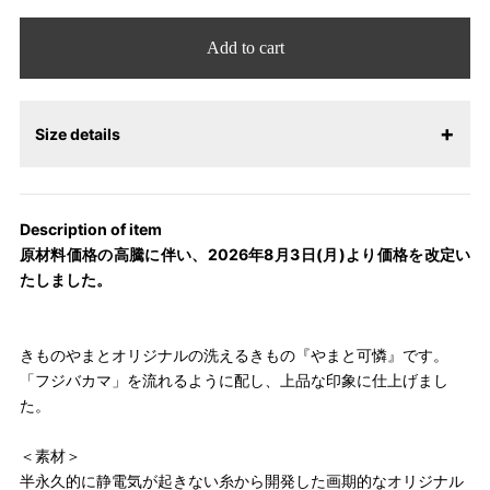
Add to cart
Size details
【サイズ表記変更のお知らせ】2026年1月23日より表記内容が変
更になりました。パターンオーダーは、お客様のお声からよりお
Description of item
召しになりやすい寸法に変更いたしました。変更点について詳細
原材料価格の高騰に伴い、2026年8月3日(月)より価格を改定い
をお知りになりたい方はお問い合わせください。
たしました。
きものやまとオリジナルの洗えるきもの『やまと可憐』です。
「フジバカマ」を流れるように配し、上品な印象に仕上げまし
た。
＜素材＞
半永久的に静電気が起きない糸から開発した画期的なオリジナル