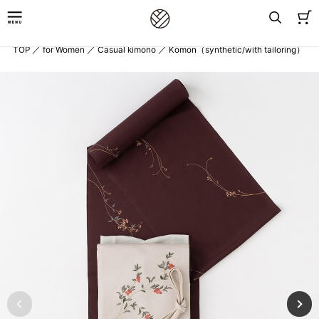
TOP
／
for Women
／
Casual kimono
／
Komon（synthetic/with tailoring）