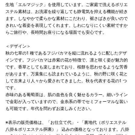
生地「エルマジック」を使用しています。ご家庭で洗えるポリエ
ステル素材は、お洗濯を繰り返しても静電気を抑える機能が続き
ます。しなやかで柔らかな素材にこだわり、裾さばきが良いので
きれいな着姿を表現してくれます。しわになりにくい素材ですか
らご旅行や、長時間お座りになる場面でも安心です。
＜デザイン＞
秋の七草の1 種であるフジバカマを縦に流れるように配したデザ
インです。フジバカマは赤紫の花が特徴で、凛と咲く姿が魅力的
です。香草としても楽しまれており、桜餅を思わせるような芳香
があります。万葉集にも読まれているように、秋の野に咲く花と
して古来より人々から愛されてきました。秋を代表する花の1 つ
です。
赤味のある葡萄茶は、肌の血色を良く魅せるカラー。細いライン
で金彩が入っていますので、金糸系の帯でセミフォーマルな装い
も可能です。年代を問わずお楽しみください。
※表示の販売価格は、「お仕立て代」・「裏地代（ポリエステル
八掛＆ポリエステル胴裏）」 込みの価格となっております。八掛