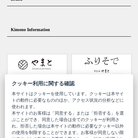
Obi for Yukata
Accessories
Men's Yukata
Obi for men
Nagajuban (innerwear)
Obi
Footwear for men
Accessories for men
KimonoYamato
KIMONO ARCH
Kimono Information
Footwear ＆ bag
Coordinating accessories, etc.
kid's kimono
Y. & SONS
THE YARD
Tabi (traditional socks)
Kimono accessories
DOUBLE MAISON
YAMATO Tsunagari Project
How to wear Kimono
Convenient item
Machining options
Bargain items
Obi (made in Okinawa)
Yamato Brand Website
Furisode Collection
クッキー利用に関する確認
本サイトはクッキーを使用しています。クッキーは本サイ
Newsletter
User Guide
トの動作に必要なもののほか、アクセス状況の分析などに
使われます。
本サイトのお客様は「同意する」または「拒否する」を選
Privacy Policy
Inquiries
ぶことができ、同意した場合は全てのクッキーが利用さ
れ、拒否した場合は本サイトの動作に必要なクッキー以外
Information Pursuant to the Act on
Terms of Use
Specified Commercial Transactions
の使用を制限することができます。お客様が同意しない限