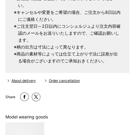
S
～90cm
い。
4尺5分
～155cm
※キャンセルや変更をご希望の場合、ご注文から8日以内
155cm
にご連絡ください。
SW
～95cm
4尺1寸
※ご注文翌日～2日以内にコンシェルジュより注文内容確
認のメールをお送りいたしますので、ご確認お願いし
159cm
M
～95cm
ます。
4尺2寸
※柄の出方は寸法によって異なります。
～160cm
163cm
※商品の素材等によっては仕立て上がり寸法に誤差が出
MW
～100cm
る場合がございますのでご承知おきください。
4尺3寸
165cm
L
～98cm
4尺3寸5分
About delivery
Order cancellation
～165cm
167cm
LW
～105cm
Share
4尺4寸
169cm
LL
～170cm
～98cm
Model wearing goods
4尺4寸5分