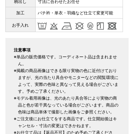
柄出し
寸法に合わせたお任せ
加工
バチ衿・単衣・羽織など仕立て変更可能
パターンオーダー（弊社規定のS～LLサイズより、身長・ヒッ
お手入れ
プを目安にサイズをお選びいただく）
マイサイズでお仕立て（お客様の希望サイズでお仕立て）
店舗で採寸（お近くの店舗でスタッフが採寸）
注意事項
※単品の販売価格です。コーディネート品は含まれませ
ん。
※掲載の商品画像はできる限り実物の色に近付けており
ますが、光の当たり具合やモニターなどの閲覧環境に
よって、実際の色味と異なって見える場合がございま
す。予めご了承ください。
※モデル着用画像は、光のあたり具合等により実物の商
品と色が若干異なっている場合がございます。商品の
色味は商品単体で撮影した画像をご参照ください。
※ご注文後にお仕立てをする商品です。仕立開始後はキ
サイズ
身長目安
ヒップ目安
身丈
ャンセル・寸法の変更はできかねます。
153cm
※お仕立て品は【返品不可】のため予めご了承くださ