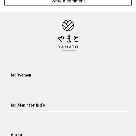
Write a comment
for Women
Formal kimono
Rental kimono
for Men / for kid's
Casual kimono
Outerwear
Yukata (casual summer kimono)
Summer kimono
Men's Kimono
Nagajuban for men
Brand