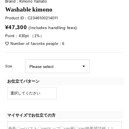
Brand：Kimono Yamato
Washable kimono
Product ID：
C2346100214011
¥47,300
(Includes handling fees)
Point：430pt （1%）
Number of favorite people：6
Size
お仕立てパターン
マイサイズでお仕立ての方