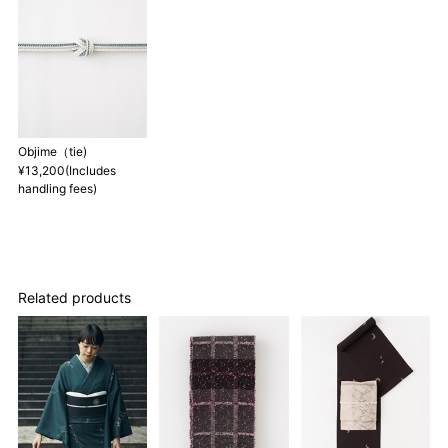
1 寸法は鯨尺（くじらじゃく）寸法です。もともと鯨のひげで作
られた道具で測っていたので鯨尺と言います。
単位：１尺＝約38cm １寸＝約3.8cm １分＝約0.38cm
2 鯨尺寸法となりますので上表の cm はおおよその長さとなりま
す。
3 反物の巾により表記の裄のサイズが出ない場合がございます。
その際は、目一杯での寸法とさせていただきます。
Objime（tie)
¥13,200(Includes
handling fees)
Related products