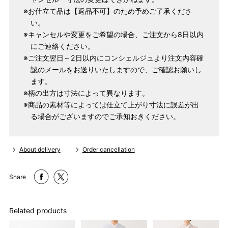
※お仕立て品は【返品不可】のため予めご了承くださ
い。
パターンオーダー（弊社規定のS～LLサイズより、身長・ヒッ
※キャンセルや変更をご希望の場合、ご注文から8日以内
プを目安にサイズをお選びいただく）
にご連絡ください。
マイサイズでお仕立て（お客様の希望サイズでお仕立て）
※ご注文翌日～2日以内にコンシェルジュより注文内容確
店舗で採寸（お近くの店舗でスタッフが採寸）
認のメールをお送りいたしますので、ご確認お願いし
ます。
※柄の出方は寸法によって異なります。
※商品の素材等によっては仕立て上がり寸法に誤差が出
る場合がございますのでご承知おきください。
About delivery
Order cancellation
Share
サイズ
身長目安
ヒップ目安
身丈
153cm
Related products
S
～90cm
4尺5分