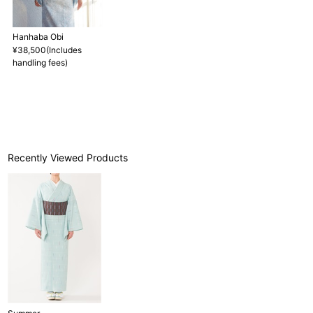
単位：１尺＝約38cm １寸＝約3.8cm １分＝約0.38cm
2 鯨尺寸法となりますので上表の cm はおおよその長さとなりま
Hanhaba Obi
す。
¥38,500(Includes
3 反物の巾により表記の裄のサイズが出ない場合がございます。
handling fees)
その際は、目一杯での寸法とさせていただきます。
Recently Viewed Products