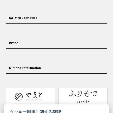
Formal kimono
Rental kimono
for Men / for kid's
Casual kimono
Outerwear
Yukata (casual summer kimono)
Summer kimono
Men's Kimono
Nagajuban for men
Brand
Obi for Yukata
Accessories
Men's Yukata
Obi for men
Nagajuban (innerwear)
Obi
Footwear for men
Accessories for men
KimonoYamato
KIMONO ARCH
Kimono Information
Footwear ＆ bag
Coordinating accessories, etc.
kid's kimono
Y. & SONS
THE YARD
Tabi (traditional socks)
Kimono accessories
DOUBLE MAISON
YAMATO Tsunagari Project
How to wear Kimono
Convenient item
Machining options
Bargain items
Obi (made in Okinawa)
Yamato Brand Website
Furisode Collection
クッキー利用に関する確認