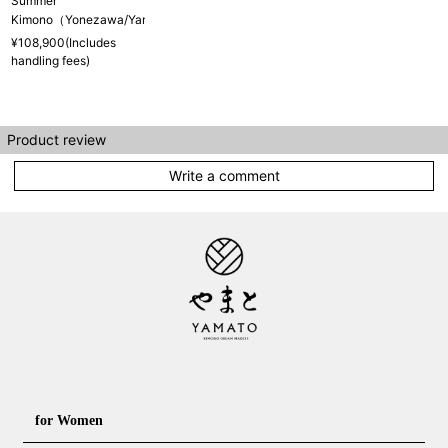
Summer
Kimono（Yonezawa/Yamagata）
¥108,900(Includes
handling fees)
店舗一覧はこちら
Product review
Write a comment
for Women