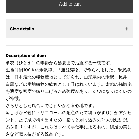
Add to cart
Size details
【サイズ表記変更のお知らせ】2026年1月23日より表記内容が変
更になりました。パターンオーダーは、お客様のお声からよりお
Description of item
召しになりやすい寸法に変更いたしました。変更点について詳細
単衣（ひとえ）の季節から盛夏まで活躍する一枚です。
をお知りになりたい方はお問い合わせください。
生地は絹100％の米沢織。「渡源織物」で作られました。米沢織
は、日本最北の織物産地として知られ、山形県内の米沢、長井、
白鷹などの産地織物の総称として呼ばれています。太めの強撚糸
を適度な密度で織り上げるため強度があり、シワになりにくいの
が特徴。
さらりとした風合いでさわやかな着心地です。
涼しげな水色にトリコロールの配色のたて絣（がすり）がアクセ
ント。たて糸で柄を出すため、括りと刷り込みの2つの技法で絣
糸を作りますが、これらはすべて手仕事によるもの。絣足の美し
さなど職人技が光る逸品です。