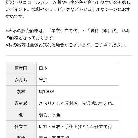
絣のトリコロールカラーが帯や小物の色と合わせやすいのも嬉し
いポイント。観劇やショッピングなどカジュアルなシーンにおす
すめです。
※表示の販売価格は、「単衣仕立て代」・「裏衿（絹）代」 込み
の価格となっております。
※柄の出方は画像と異なる場合がございます。ご了承ください。
原産国
日本
さんち
米沢
素材
絹100%
素材感
さらりとした素材感。光沢感は控えめ。
色
明るい水色
仕立て
広衿・単衣・手仕上げミシン仕立て付