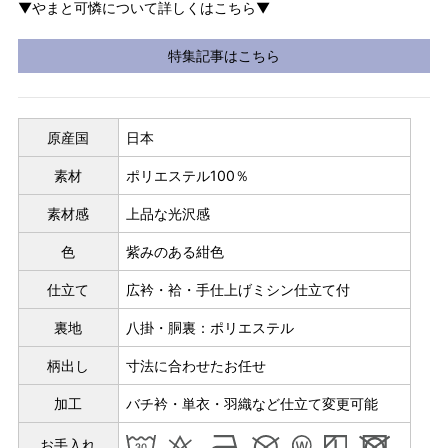
▼やまと可憐について詳しくはこちら▼
特集記事はこちら
原産国
日本
素材
ポリエステル100％
素材感
上品な光沢感
色
紫みのある紺色
仕立て
広衿・袷・手仕上げミシン仕立て付
裏地
八掛・胴裏：ポリエステル
柄出し
寸法に合わせたお任せ
加工
バチ衿・単衣・羽織など仕立て変更可能
パターンオーダー（弊社規定のS～LLサイズより、身長・ヒッ
プを目安にサイズをお選びいただく）
お手入れ