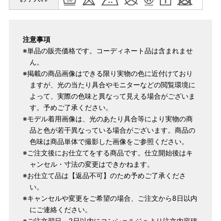
マイサイズでお仕立て（お客様の希望サイズでお仕立て）
店舗で採寸（お近くの店舗でスタッフが採寸）
注意事項
※単品の販売価格です。コーディネート品は含まれませ
ん。
※掲載の商品画像はできる限り実物の色に近付けており
ますが、光の当たり具合やモニターなどの閲覧環境に
よって、実際の色味と異なって見える場合がございま
す。予めご了承ください。
※モデル着用画像は、光のあたり具合等により実物の商
品と色が若干異なっている場合がございます。商品の
色味は商品単体で撮影した画像をご参照ください。
サイズ
身長目安
ヒップ目安
身丈
※ご注文後にお仕立てをする商品です。仕立開始後はキ
153cm
ャンセル・寸法の変更はできかねます。
S
～90cm
※お仕立て品は【返品不可】のため予めご了承くださ
4尺5分
～155cm
い。
155cm
※キャンセルや変更をご希望の場合、ご注文から8日以内
SW
～95cm
4尺1寸
にご連絡ください。
※ご注文翌日～2日以内にコンシェルジュより注文内容確