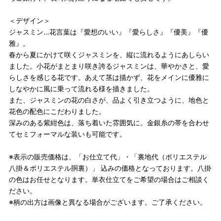
＜デザイン＞
ジャスミン…花言葉は『愛想のいい』『愛らしさ』『優美』『優
雅』。
春から夏にかけて咲くジャスミンを、縦に流れるようにあしらい
ました。小花がまとまり咲き誇るジャスミンは、華やかさと、愛
らしさを感じる花です。あえて茎は描かず、花をメインに優雅に
しなやかに風に乗って流れる様を描きました。
また、ジャスミンの花の白さが、品よく引き立つように、地色と
花色の配色にこだわりました。
深みのある紫紺色は、落ち着いた雰囲気に。金銀糸の帯を合わせ
てセミフォーマルな装いも可能です。
※表示の販売価格は、「お仕立て代」・「裏地代（ポリエステル
八掛＆ポリエステル胴裏）」 込みの価格となっております。八掛
の色はお任せとなります。単衣仕立てをご希望の場合はご相談く
ださい。
※柄の出方は画像と異なる場合がございます。ご了承ください。