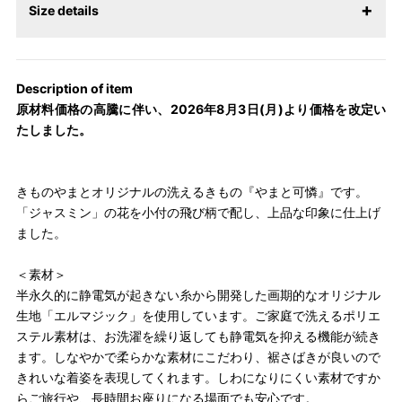
Size details
【サイズ表記変更のお知らせ】2026年1月23日より表記内容が変
更になりました。パターンオーダーは、お客様のお声からよりお
Description of item
召しになりやすい寸法に変更いたしました。変更点について詳細
原材料価格の高騰に伴い、2026年8月3日(月)より価格を改定い
をお知りになりたい方はお問い合わせください。
たしました。
きものやまとオリジナルの洗えるきもの『やまと可憐』です。
「ジャスミン」の花を小付の飛び柄で配し、上品な印象に仕上げ
ました。
＜素材＞
半永久的に静電気が起きない糸から開発した画期的なオリジナル
生地「エルマジック」を使用しています。ご家庭で洗えるポリエ
ステル素材は、お洗濯を繰り返しても静電気を抑える機能が続き
ます。しなやかで柔らかな素材にこだわり、裾さばきが良いので
きれいな着姿を表現してくれます。しわになりにくい素材ですか
らご旅行や、長時間お座りになる場面でも安心です。