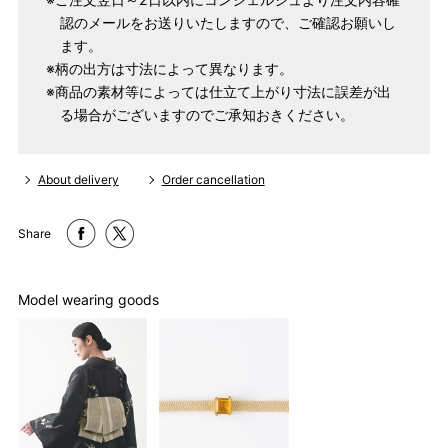
159cm
M
～95cm
認のメールをお送りいたしますので、ご確認お願いし
4尺2寸
ます。
～160cm
163cm
※柄の出方は寸法によって異なります。
MW
～100cm
※商品の素材等によっては仕立て上がり寸法に誤差が出
4尺3寸
る場合がございますのでご承知おきください。
165cm
L
～98cm
4尺3寸5分
～165cm
About delivery
Order cancellation
167cm
LW
～105cm
4尺4寸
Share
169cm
LL
～170cm
～98cm
4尺4寸5分
Model wearing goods
1 寸法は鯨尺（くじらじゃく）寸法です。もともと鯨のひげで作
られた道具で測っていたので鯨尺と言います。
単位：１尺＝約38cm １寸＝約3.8cm １分＝約0.38cm
2 鯨尺寸法となりますので上表の cm はおおよその長さとなりま
す。