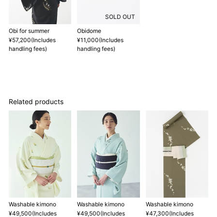
3 反物の巾により表記の裄のサイズが出ない場合がございます。
その際は、目一杯での寸法とさせていただきます。
SOLD OUT
Obi for summer
Obidome
¥57,200(Includes
¥11,000(Includes
handling fees)
handling fees)
Related products
Washable kimono
Washable kimono
Washable kimono
¥49,500(Includes
¥49,500(Includes
¥47,300(Includes