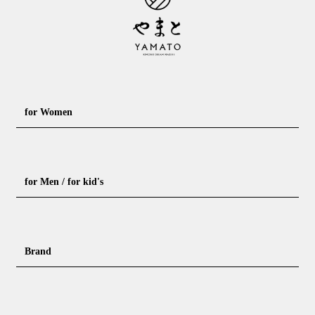
for Women
Formal kimono
Rental kimono
for Men / for kid's
Casual kimono
Outerwear
Yukata (casual summer kimono)
Summer kimono
Men's Kimono
Nagajuban for men
Brand
Obi for Yukata
Accessories
Men's Yukata
Obi for men
Nagajuban (innerwear)
Obi
Footwear for men
Accessories for men
KimonoYamato
KIMONO ARCH