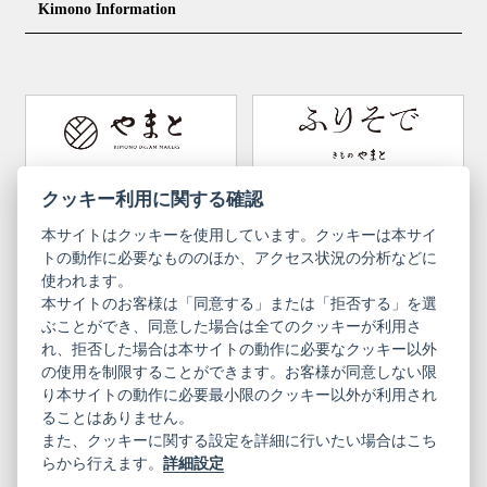
Kimono Information
Footwear ＆ bag
Coordinating accessories, etc.
kid's kimono
Y. & SONS
THE YARD
Tabi (traditional socks)
Kimono accessories
DOUBLE MAISON
YAMATO Tsunagari Project
How to wear Kimono
Convenient item
Machining options
Bargain items
Obi (made in Okinawa)
Yamato Brand Website
Furisode Collection
クッキー利用に関する確認
本サイトはクッキーを使用しています。クッキーは本サイ
Newsletter
User Guide
トの動作に必要なもののほか、アクセス状況の分析などに
使われます。
本サイトのお客様は「同意する」または「拒否する」を選
Privacy Policy
Inquiries
ぶことができ、同意した場合は全てのクッキーが利用さ
れ、拒否した場合は本サイトの動作に必要なクッキー以外
Information Pursuant to the Act on
Terms of Use
Specified Commercial Transactions
の使用を制限することができます。お客様が同意しない限
り本サイトの動作に必要最小限のクッキー以外が利用され
ることはありません。
English
Japanese
また、クッキーに関する設定を詳細に行いたい場合はこち
らから行えます。
詳細設定