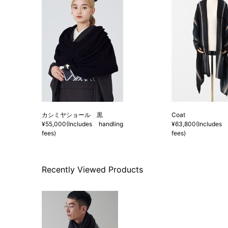
カシミヤショール 黒
Coat
¥55,000(Includes handling
¥63,800(Includes 
fees)
fees)
Recently Viewed Products