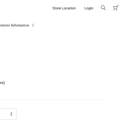
Store Location
Login
imono Information
es)