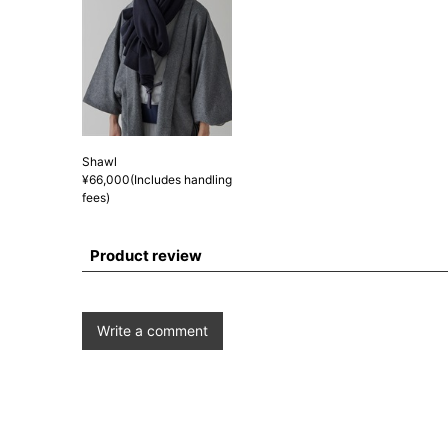
Shawl
¥66,000(Includes handling
fees)
Product review
Write a comment