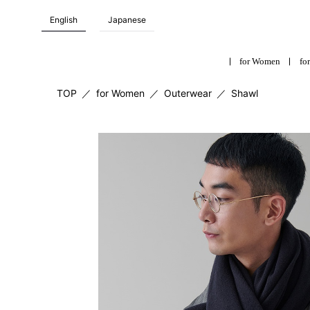
English
Japanese
for Women
for
TOP
／
for Women
／
Outerwear
／
Shawl