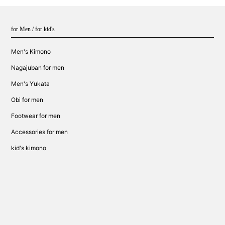
for Men / for kid's
Men's Kimono
Nagajuban for men
Men's Yukata
Obi for men
Footwear for men
Accessories for men
kid's kimono