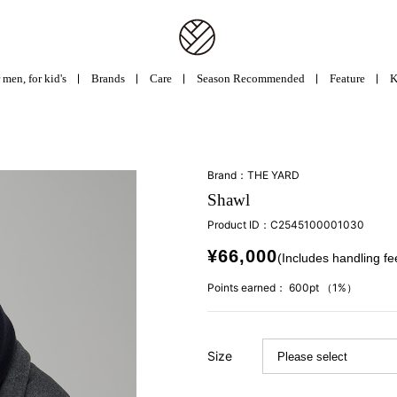
 men, for kid's
Brands
Care
Season Recommended
Feature
K
Brand：THE YARD
Shawl
Product ID：
C2545100001030
¥66,000
(Includes handling fe
Points earned：
600pt
（1%）
Size