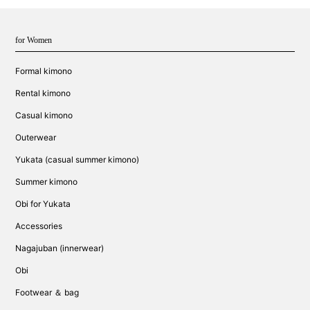
for Women
Formal kimono
Rental kimono
Casual kimono
Outerwear
Yukata (casual summer kimono)
Summer kimono
Obi for Yukata
Accessories
Nagajuban (innerwear)
Obi
Footwear ＆ bag