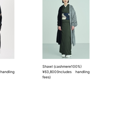
Shawl (cashmere100%)
handling
¥63,800(Includes handling
fees)