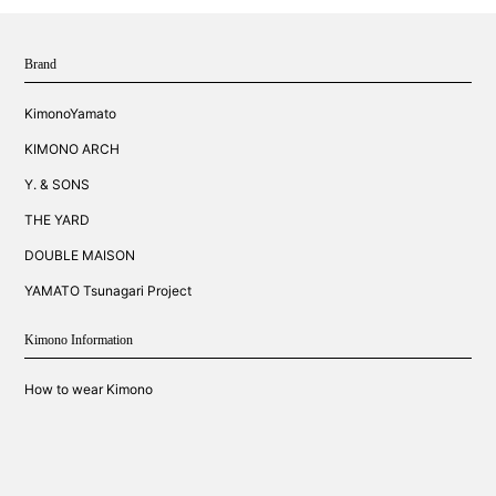
Brand
KimonoYamato
KIMONO ARCH
Y. & SONS
THE YARD
DOUBLE MAISON
YAMATO Tsunagari Project
Kimono Information
How to wear Kimono