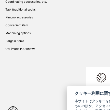
Coordinating accessories, etc.
Tabi (traditional socks)
Kimono accessories
Convenient item
Machining options
Bargain items
Obi (made in Okinawa)
Yamato Brand 
クッキー利用に関
本サイトはクッキーを
もののほか、アクセス