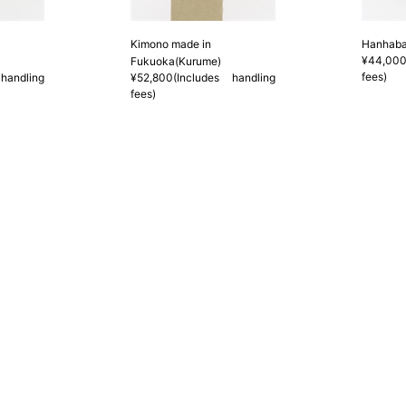
3 反物の巾により表記の裄のサ
とさせていただきます。
Kimono made in
Hanhaba
¥44,000
Fukuoka(Kurume)
fees)
handling
¥52,800(Includes handling
fees)
店舗一覧はこちら