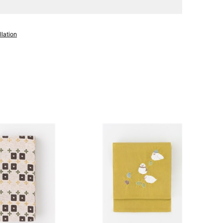
～95cm
4尺2寸
1尺7寸5分
1尺3寸
163cm
68cm
49cm
lation
～100cm
4尺3寸
1尺8寸
1尺3寸
165cm
70cm
49cm
～98cm
4尺3寸5分
1尺8寸5分
1尺3寸
167cm
72cm
49cm
～105cm
4尺4寸
1尺9寸
1尺3寸
169cm
72cm
49cm
～98cm
4尺4寸5分
1尺9寸
1尺3寸
寸法です。もともと鯨のひげで作られた道具で測っていたの
.8cm １分＝約0.38cm
 cm はおおよその長さとなります。