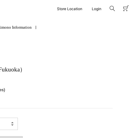
Store Location
Login
imono Information
/Fukuoka）
es)