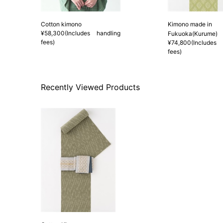
Cotton kimono
Kimono made in
¥58,300(Includes handling
Fukuoka(Kurume)
fees)
¥74,800(Includes 
fees)
Recently Viewed Products