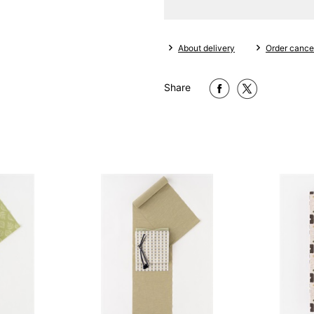
M
～160cm
About delivery
Order cancel
MW
Share
L
～165cm
LW
LL
～170cm
1 寸法は鯨尺（くじらじゃく）
で鯨尺と言います。
単位：１尺＝約38cm １寸＝約3
2 鯨尺寸法となりますので上表の