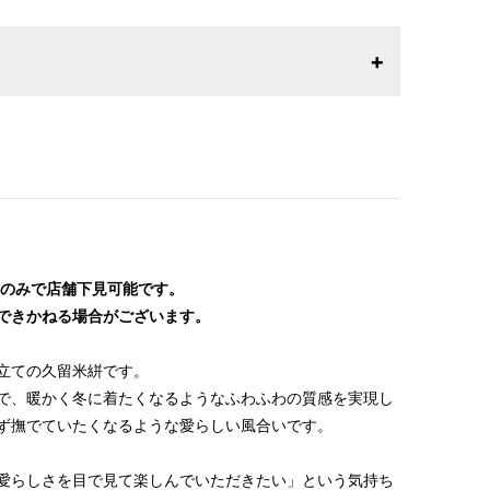
26年1月23日より表記内容が変更になりました。パターン
りお召しになりやすい寸法に変更いたしました。変更点に
はお問い合わせください。
沢店のみで店舗下見可能です。
できかねる場合がございます。
立ての久留米絣です。
で、暖かく冬に着たくなるようなふわふわの質感を実現し
ず撫でていたくなるような愛らしい風合いです。
愛らしさを目で見て楽しんでいただきたい」という気持ち