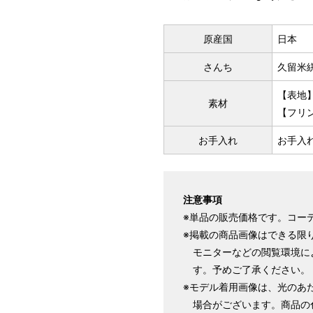
いただく）
マイサイズでお仕立て（お客
店舗で採寸（お近くの店舗で
原産国
日本
さんち
久留米
【表地
素材
【フリン
お手入れ
お手入
注意事項
サイズ
身長目安
※単品の販売価格です。コー
※掲載の商品画像はできる限
S
モニターなどの閲覧環境に
～155cm
す。予めご了承ください。
SW
※モデル着用画像は、光のあ
場合がございます。商品の