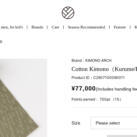
 men, for kid's
Brands
Care
Season Recommended
Feature
K
o
Brand：KIMONO ARCH
Cotton Kimono（Kurume
Product ID：
C2907100090011
¥77,000
(Includes handling fe
Points earned：
700pt
（1%）
Size