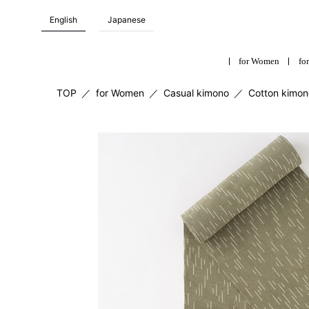
English
Japanese
for Women
for
TOP
／
for Women
／
Casual kimono
／
Cotton kimon