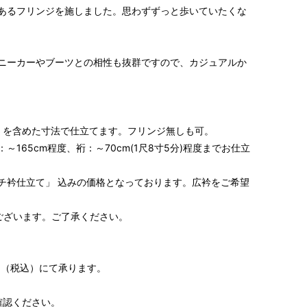
あるフリンジを施しました。思わずずっと歩いていたくな
ニーカーやブーツとの相性も抜群ですので、カジュアルか
度）を含めた寸法で仕立てます。フリンジ無しも可。
165cm程度、裄：～70cm(1尺8寸5分)程度までお仕立
チ衿仕立て」 込みの価格となっております。広衿をご希望
ございます。ご了承ください。
0円（税込）にて承ります。
S～LLサイズより、身長・ヒップを目安にサイズをお選び
確認ください。