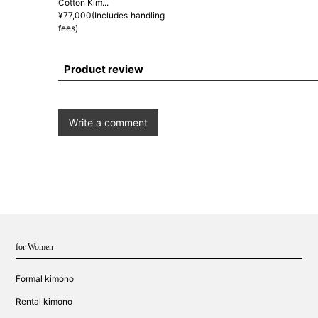
Cotton Kim...
¥77,000(Includes handling
fees)
Product review
Write a comment
for Women
Formal kimono
Rental kimono