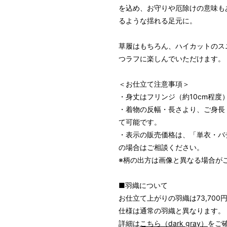
を込め、お守りや厄除けの意味も
るような揺れる足元に。
草履はもちろん、ハイカットのス
つラフに楽しんでいただけます。
＜お仕立て注意事項＞
・身丈はフリンジ（約10cm程
・着物の反幅・長さより、ご身長：～
て可能です。
・表示の販売価格は、「単衣・バ
の場合はご相談ください。
※柄の出方は画像と異なる場合が
■羽織について
お仕立て上がりの羽織は73,70
仕様は通常の羽織と異なります。
パターンオーダー（弊社規定の
詳細は
こちら（dark gray）
をご