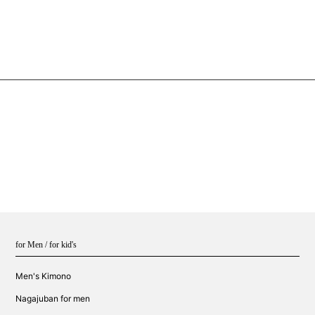
for Men / for kid's
Men's Kimono
Nagajuban for men