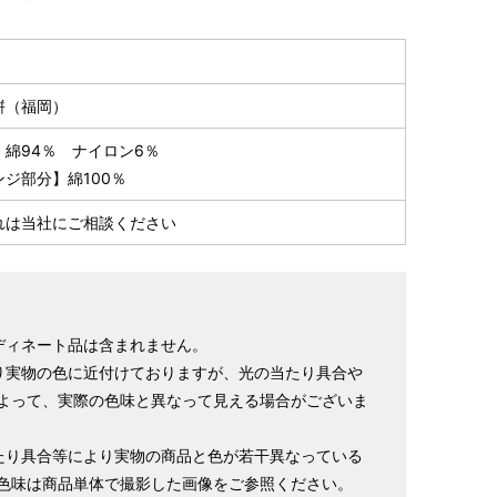
様の希望サイズでお仕立て）
スタッフが採寸）
絣（福岡）
】綿94％ ナイロン6％
ジ部分】綿100％
れは当社にご相談ください
ヒップ目安
身丈
裄
袖丈
ディネート品は含まれません。
153cm
64cm
49cm
り実物の色に近付けておりますが、光の当たり具合や
～90cm
4尺5分
1尺7寸
1尺3寸
よって、実際の色味と異なって見える場合がございま
155cm
64cm
49cm
～95cm
たり具合等により実物の商品と色が若干異なっている
4尺1寸
1尺7寸
1尺3寸
色味は商品単体で撮影した画像をご参照ください。
159cm
66cm
49cm