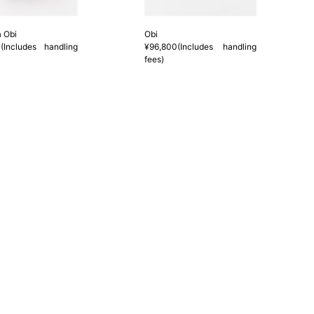
イズが出ない場合がございます。その際は、目一杯での寸法
 Obi
Obi
(Includes handling
¥96,800(Includes handling
fees)