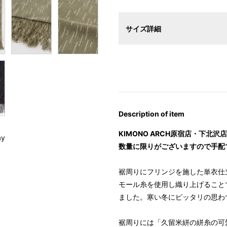
サイズ詳細
【サイズ表記変更のお知らせ】20
オーダーは、お客様のお声からよ
ついて詳細をお知りになりたい方
Description of item
KIMONO ARCH原宿店・下北
ay
数量に限りがございますので手配
裾周りにフリンジを施した単衣仕
モール糸を使用し織り上げること
ました。寒い冬にピッタリの思わ
裾周りには「久留米絣の絣糸の可