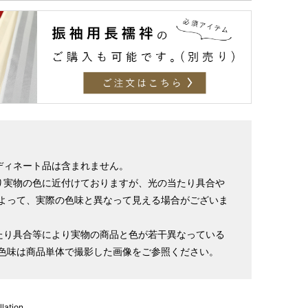
S～LLサイズより、身長・ヒップを目安にサイズをお選び
様の希望サイズでお仕立て）
スタッフが採寸）
ディネート品は含まれません。
り実物の色に近付けておりますが、光の当たり具合や
よって、実際の色味と異なって見える場合がございま
ヒップ目安
身丈
裄
袖丈
たり具合等により実物の商品と色が若干異なっている
色味は商品単体で撮影した画像をご参照ください。
153cm
64cm
104cm
～85cm
4尺5分
1尺7寸
2尺7寸5分
154cm
64cm
104cm
～95cm
lation