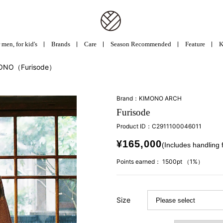
 men, for kid's
Brands
Care
Season Recommended
Feature
K
MONO（Furisode）
Brand：KIMONO ARCH
Furisode
Product ID：
C2911100046011
¥165,000
(Includes handling 
Points earned：
1500pt
（1%）
Size