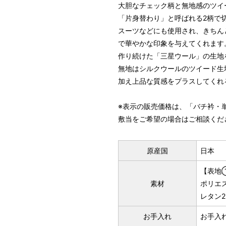
大胆なチェック柄と無地感のツイ
「片身替わり」と呼ばれる2柄で
スーツなどにも使用され、きちん
で華やかな印象を与えてくれます
作り続けた「三星ウール」の生地
無地はシルクウールのツイード生
加え上品な質感をプラスしてくれ
※表示の販売価格は、「バチ衿・
敷当をご希望の場合はご相談くだ
原産国
日本
【表地
素材
ポリエス
レタン2
お手入れ
お手入