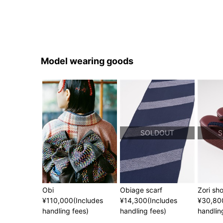
Model wearing goods
SOLDOUT
S
Obi
Obiage scarf
Zori sh
¥110,000(Includes
¥14,300(Includes
¥30,80
handling fees)
handling fees)
handlin