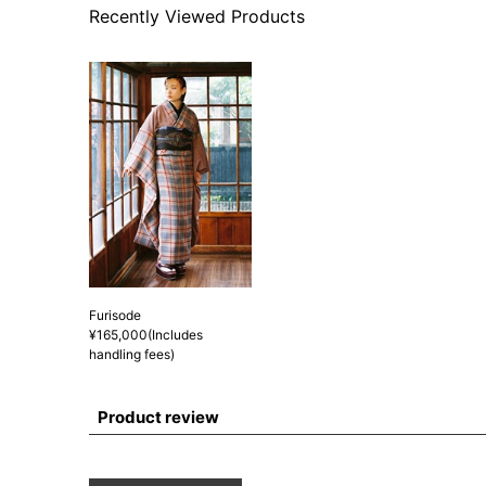
Recently Viewed Products
Furisode
¥165,000(Includes
handling fees)
Product review