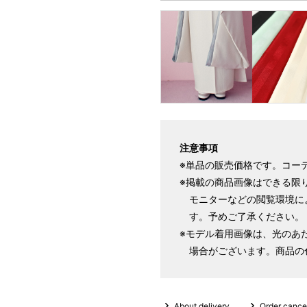
パターンオーダー（弊社規定の
いただく）
マイサイズでお仕立て（お客
店舗で採寸（お近くの店舗で
注意事項
※単品の販売価格です。コー
※掲載の商品画像はできる限
モニターなどの閲覧環境に
す。予めご了承ください。
サイズ
身長目安
※モデル着用画像は、光のあ
場合がございます。商品の
S
～155cm
SW
About delivery
Order cancel