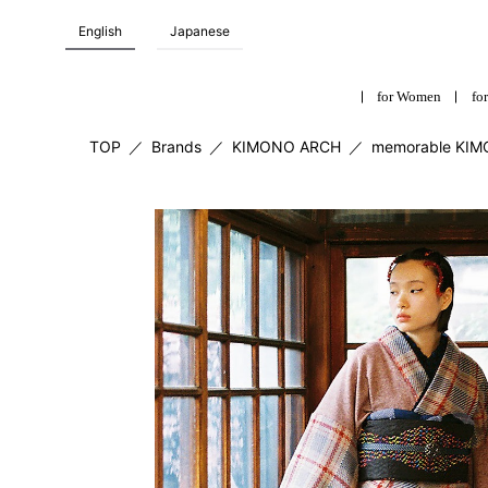
English
Japanese
for Women
for
TOP
／
Brands
／
KIMONO ARCH
／
memorable KI