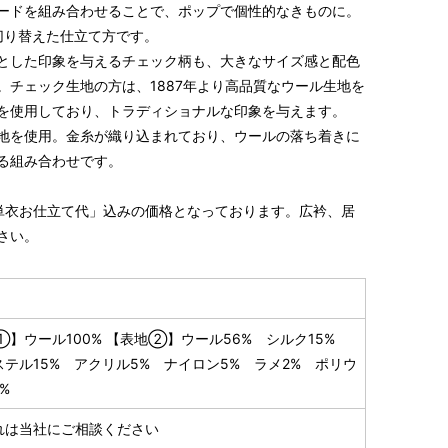
ードを組み合わせることで、ポップで個性的なきものに。
切り替えた仕立て方です。
とした印象を与えるチェック柄も、大きなサイズ感と配色
。チェック生地の方は、1887年より高品質なウール生地を
を使用しており、トラディショナルな印象を与えます。
地を使用。金糸が織り込まれており、ウールの落ち着きに
る組み合わせです。
単衣お仕立て代」込みの価格となっております。広衿、居
さい。
①】ウール100% 【表地②】ウール56% シルク15%
テル15% アクリル5% ナイロン5% ラメ2% ポリウ
%
れは当社にご相談ください