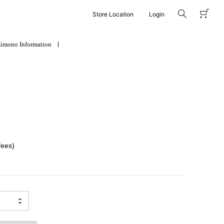
Store Location
Login
imono Information
fees)