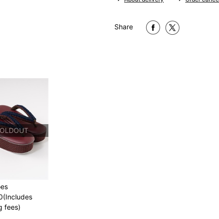
Share
M
～160cm
MW
L
～165cm
LW
OLDOUT
LL
～170cm
oes
1 寸法は鯨尺（くじらじゃく）
0(Includes
で鯨尺と言います。
g fees)
単位：１尺＝約38cm １寸＝約3