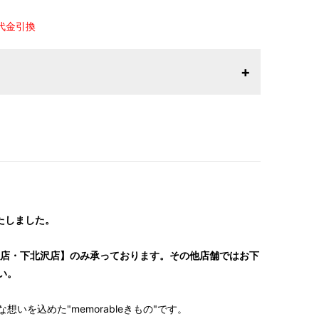
 代金引換
26年1月23日より表記内容が変更になりました。パターン
りお召しになりやすい寸法に変更いたしました。変更点に
はお問い合わせください。
いたしました。
H原宿店・下北沢店】のみ承っております。その他店舗ではお下
い。
いを込めた"memorableきもの"です。