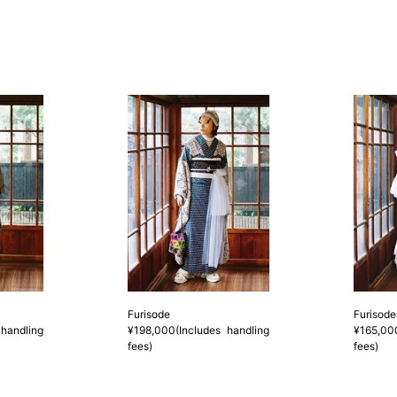
2 鯨尺寸法となりますので上表の
3 反物の巾により表記の裄のサ
とさせていただきます。
Furisode
Furisode
handling
¥198,000(Includes handling
¥165,00
fees)
fees)