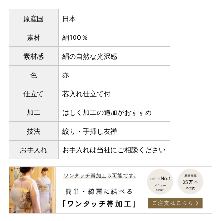
原産国
日本
素材
絹100％
素材感
絹の自然な光沢感
色
赤
仕立て
芯入れ仕立て付
加工
はじく加工の追加がおすすめ
技法
絞り・手挿し友禅
お手入れ
お手入れは当社にご相談ください