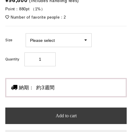
¥96,800
(Includes handling fees)
Point：880pt （1%）
Number of favorite people：2
Size
Quantity
納期：
約3週間
Add to cart