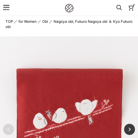
TOP
／
for Women
／
Obi
／
Nagoya obi, Fukuro Nagoya obi ＆ Kyo Fukuro
obi