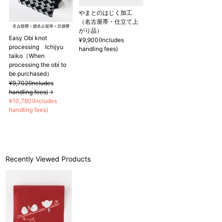
やまとのはじく加工
（名古屋帯・仕立て上
がり品）
Easy Obi knot
¥9,900(Includes
processing Ichijyu
handling fees)
taiko（When
processing the obi to
be purchased）
¥9,702(Includes
handling fees)
→
¥10,780(Includes
handling fees)
Recently Viewed Products