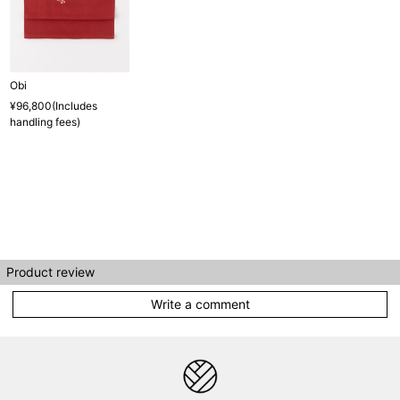
Obi
¥96,800(Includes
handling fees)
Product review
Write a comment