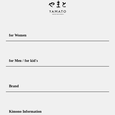
for Women
Formal kimono
Rental kimono
for Men / for kid's
Casual kimono
Outerwear
Yukata (casual summer kimono)
Summer kimono
Men's Kimono
Nagajuban for men
Brand
Obi for Yukata
Accessories
Men's Yukata
Obi for men
Nagajuban (innerwear)
Obi
Footwear for men
Accessories for men
KimonoYamato
KIMONO ARCH
Kimono Information
Footwear ＆ bag
Coordinating accessories, etc.