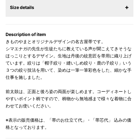
Size details
Description of item
きものやまとオリジナルデザインの名古屋帯です。
シマエナガの先生が生徒たちに教えている声が聞こえてきそうな
ほっこりとするデザイン。生地は丹後の紋意匠を帯用に織り上げ
ています。絞りは「帽子絞り・縫いしめ絞り・鹿の子絞り」いう
３つの絞り技法を用いて、染めは一筆一筆彩色をした、細かな手
仕事を施しました。
前太鼓は、正面と後ろ姿の両面が楽しめます。コーディネートし
やすいポイント柄ですので、柄物から無地感まで様々な着物に合
わせてお使いください。
※表示の販売価格は、「帯のお仕立て代」・「帯芯代」 込みの価
格となっております。