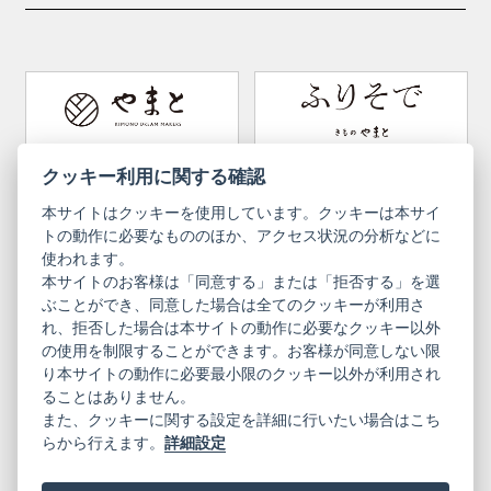
kid's kimono
Y. & SONS
THE YARD
Tabi (traditional socks)
Kimono accessories
DOUBLE MAISON
YAMATO Tsunagari Project
How to wear Kimono
Convenient item
Machining options
Bargain items
Obi (made in Okinawa)
Yamato Brand Website
Furisode Collection
クッキー利用に関する確認
本サイトはクッキーを使用しています。クッキーは本サイ
Newsletter
User Guide
トの動作に必要なもののほか、アクセス状況の分析などに
使われます。
本サイトのお客様は「同意する」または「拒否する」を選
Privacy Policy
Inquiries
ぶことができ、同意した場合は全てのクッキーが利用さ
れ、拒否した場合は本サイトの動作に必要なクッキー以外
Information Pursuant to the Act on
Terms of Use
Specified Commercial Transactions
の使用を制限することができます。お客様が同意しない限
り本サイトの動作に必要最小限のクッキー以外が利用され
ることはありません。
English
Japanese
また、クッキーに関する設定を詳細に行いたい場合はこち
らから行えます。
詳細設定