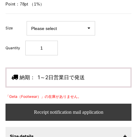
Point：78pt （1%）
Size
Quantity
納期：
1～2日営業日で発送
「Geta（Footwear）」の在庫がありません。
Receipt notification mail application
Size details