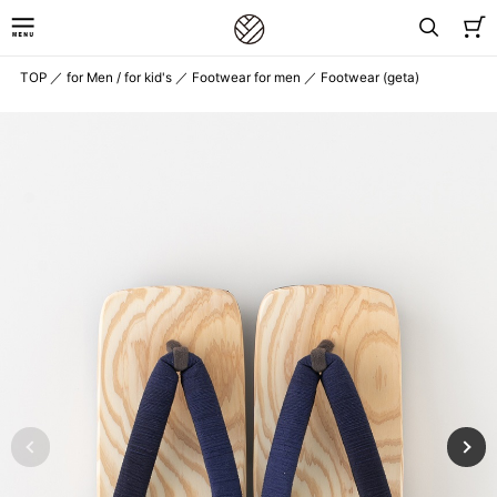
TOP
／
for Men / for kid's
／
Footwear for men
／
Footwear (geta)