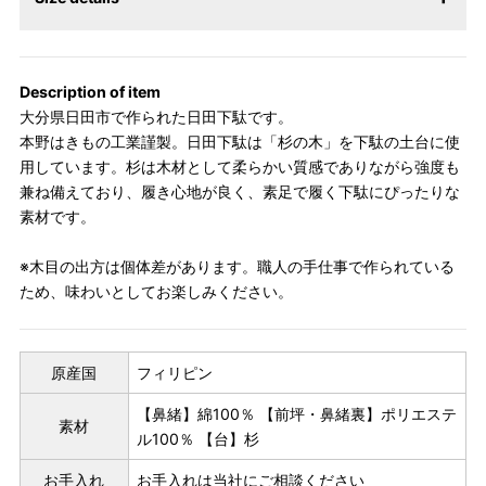
Description of item
大分県日田市で作られた日田下駄です。
本野はきもの工業謹製。日田下駄は「杉の木」を下駄の土台に使
用しています。杉は木材として柔らかい質感でありながら強度も
兼ね備えており、履き心地が良く、素足で履く下駄にぴったりな
素材です。
※木目の出方は個体差があります。職人の手仕事で作られている
ため、味わいとしてお楽しみください。
原産国
フィリピン
【鼻緒】綿100％ 【前坪・鼻緒裏】ポリエステ
素材
ル100％ 【台】杉
お手入れ
お手入れは当社にご相談ください