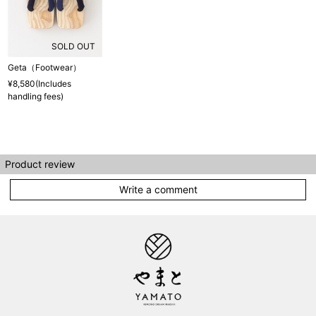
SOLD OUT
Geta（Footwear）
¥8,580(Includes
handling fees)
Product review
Write a comment