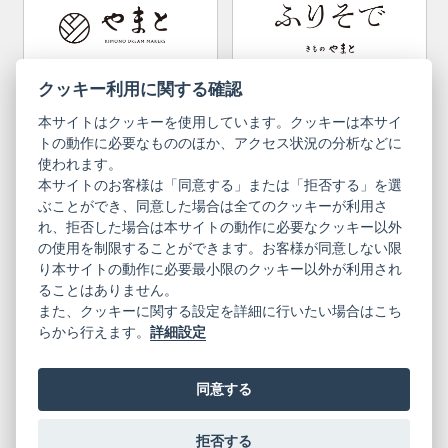
Convenient item
Machining options
Bargain items
Obi (made in Okinawa)
Yamato Brand Website
Furisode Collection
クッキー利用に関する確認
本サイトはクッキーを使用しています。クッキーは本サイ
Newsletter
User Guide
トの動作に必要なもののほか、アクセス状況の分析などに
使われます。
本サイトのお客様は「同意する」または「拒否する」を選
Privacy Policy
Inquiries
ぶことができ、同意した場合は全てのクッキーが利用さ
れ、拒否した場合は本サイトの動作に必要なクッキー以外
Information Pursuant to the Act on
Terms of Use
Specified Commercial Transactions
の使用を制限することができます。お客様が同意しない限
り本サイトの動作に必要最小限のクッキー以外が利用され
ることはありません。
English
Japanese
また、クッキーに関する設定を詳細に行いたい場合はこち
らから行えます。
詳細設定
同意する
Yamato Brand Website
拒否する
© 2019 YAMATO CO, LTD.