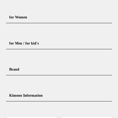
for Women
Formal kimono
Rental kimono
for Men / for kid's
Casual kimono
Outerwear
Yukata (casual summer kimono)
Summer kimono
Men's Kimono
Nagajuban for men
Brand
Obi for Yukata
Accessories
Men's Yukata
Obi for men
Nagajuban (innerwear)
Obi
Footwear for men
Accessories for men
KimonoYamato
KIMONO ARCH
Kimono Information
Footwear ＆ bag
Coordinating accessories, etc.
kid's kimono
Y. & SONS
THE YARD
Tabi (traditional socks)
Kimono accessories
DOUBLE MAISON
YAMATO Tsunagari Project
How to wear Kimono