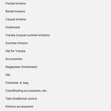
Formal kimono
Rental kimono
Casual kimono
Outerwear
Yukata (casual summer kimono)
Summer kimono
Obi for Yukata
Accessories
Nagajuban (innerwear)
Obi
Footwear ＆ bag
Coordinating accessories, etc.
Tabi (traditional socks)
Kimono accessories