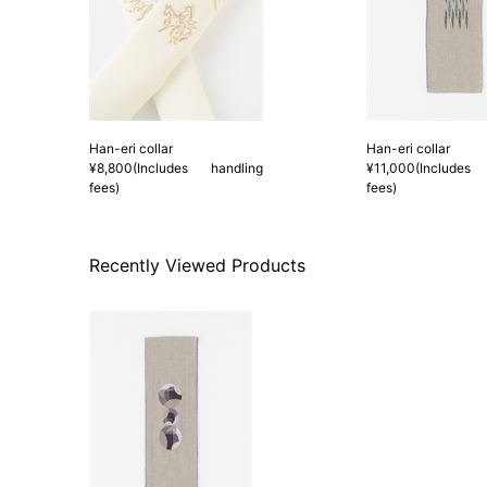
Han-eri collar
Han-eri collar
¥8,800(Includes handling
¥11,000(Includes 
fees)
fees)
Recently Viewed Products