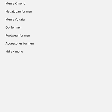
Men's Kimono
Nagajuban for men
Men's Yukata
Obi for men
Footwear for men
Accessories for men
kid's kimono