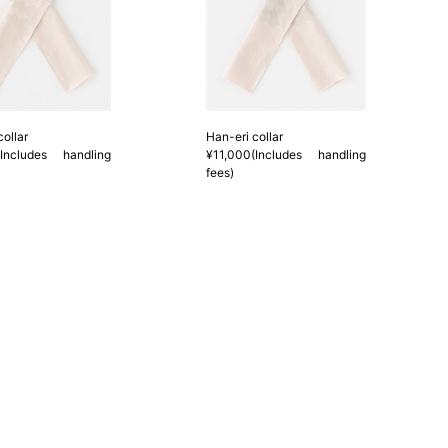
collar
Han-eri collar
(Includes handling
¥11,000(Includes handling
fees)