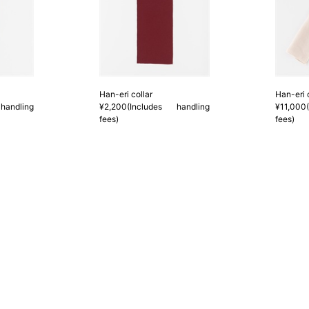
Han-eri collar
Han-eri 
handling
¥2,200(Includes handling
¥11,000
fees)
fees)