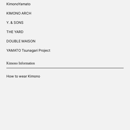
KimonoYamato
KIMONO ARCH
Y. & SONS
THE YARD
DOUBLE MAISON
YAMATO Tsunagari Project
Kimono Information
How to wear Kimono