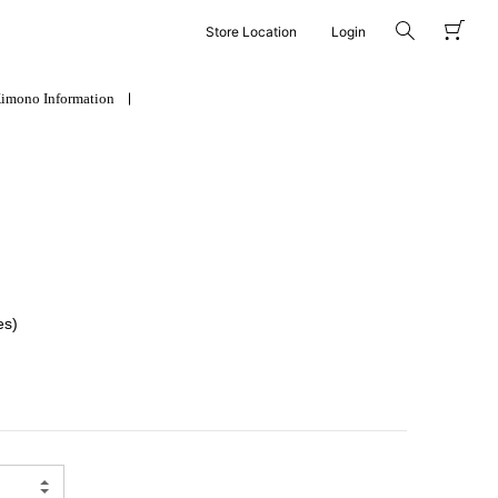
Store Location
Login
imono Information
es)