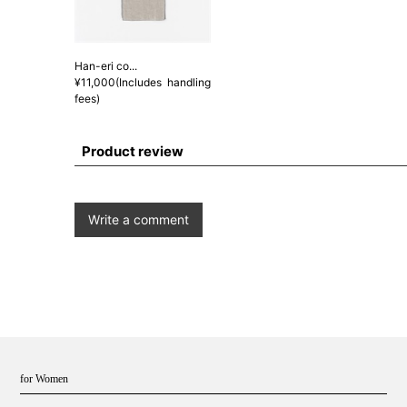
Han-eri co...
¥11,000(Includes handling
fees)
Product review
Write a comment
for Women