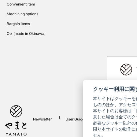
Convenient item
Machining options
Bargain items
Obi (made in Okinawa)
Yamato Brand 
クッキー利用に関
本サイトはクッキーを
もののほか、アクセス
本サイトのお客様は「
意した場合は全てのク
Newsletter
User Guide
Inquiries
Privac
必要なクッキー以外の
限り本サイトの動作に
せん。