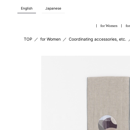
English
Japanese
for Women
for
TOP
／
for Women
／
Coordinating accessories, etc.