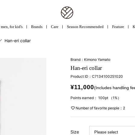
 men, for kid's
Brands
Care
Season Recommended
Feature
K
／
Han-eri collar
Brand：Kimono Yamato
Han-eri collar
Product ID：
C7134100251020
¥11,000
(Includes handling fe
Points earned：
100pt
（1%）
Number of favorite people：2
Size