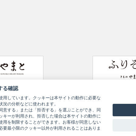
Website
Furisode Collection
する確認
使用しています。クッキーは本サイトの動作に必要な
状況の分析などに使われます。
同意する」または「拒否する」を選ぶことができ、同
Information Pursuant to the Act on
ッキーが利用され、拒否した場合は本サイトの動作に
y Policy
Specified Commercial Transactions
Terms of Use
使用を制限することができます。お客様が同意しない
必要最小限のクッキー以外が利用されることはありま