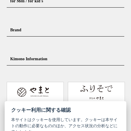
for Men / for kid's
Casual kimono
Outerwear
Yukata (casual summer kimono)
Summer kimono
Men's Kimono
Nagajuban for men
Brand
Obi for Yukata
Accessories
Men's Yukata
Obi for men
Nagajuban (innerwear)
Obi
Footwear for men
Accessories for men
KimonoYamato
KIMONO ARCH
Kimono Information
Footwear ＆ bag
Coordinating accessories, etc.
kid's kimono
Y. & SONS
THE YARD
Tabi (traditional socks)
Kimono accessories
DOUBLE MAISON
YAMATO Tsunagari Project
How to wear Kimono
Convenient item
Machining options
Bargain items
Obi (made in Okinawa)
Yamato Brand Website
Furisode Collection
クッキー利用に関する確認
本サイトはクッキーを使用しています。クッキーは本サイ
Newsletter
User Guide
トの動作に必要なもののほか、アクセス状況の分析などに