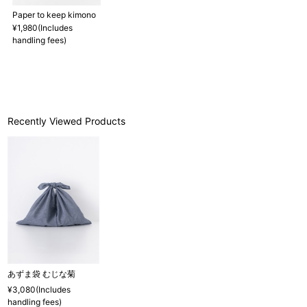
Paper to keep kimono
¥1,980(Includes
handling fees)
Recently Viewed Products
あずま袋 むじな菊
¥3,080(Includes
handling fees)