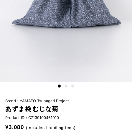
Brand：YAMATO Tsunagari Project
あずま袋 むじな菊
Product ID：
C7139100461010
¥3,080
(Includes handling fees)