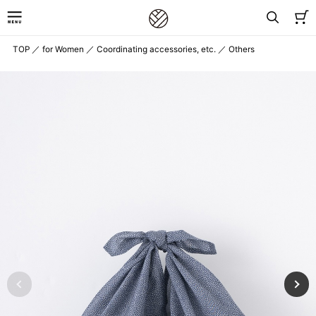
TOP
／
for Women
／
Coordinating accessories, etc.
／
Others