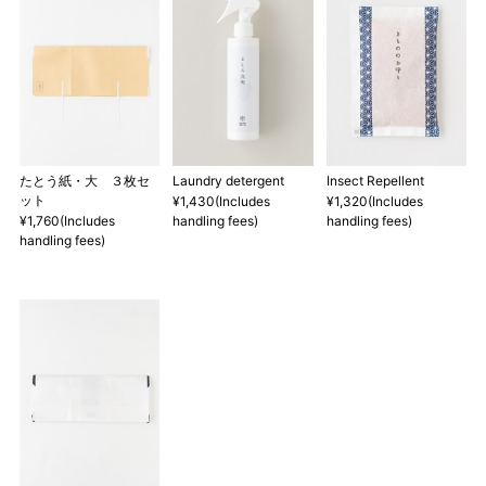
たとう紙・大 ３枚セ
Laundry detergent
Insect Repellent
ット
¥1,430(Includes
¥1,320(Includes
¥1,760(Includes
handling fees)
handling fees)
handling fees)