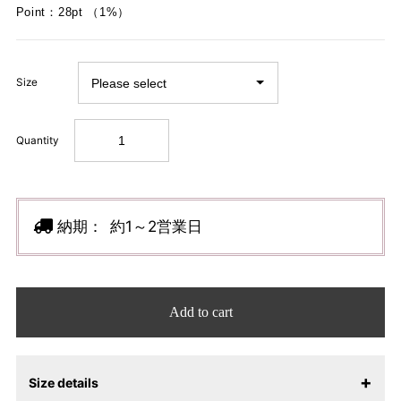
Point：28pt （1%）
Size
Quantity
納期：
約1～2営業日
Add to cart
Size details