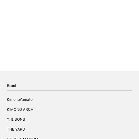
Brand
KimonoYamato
KIMONO ARCH
Y. & SONS
THE YARD