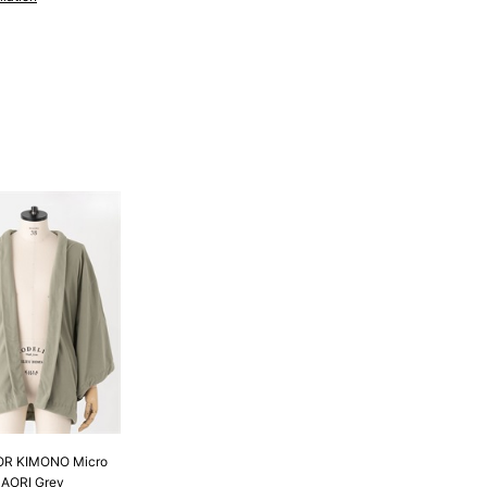
寸法です。もともと鯨のひげで作られた道具で測っていたの
.8cm １分＝約0.38cm
 cm はおおよその長さとなります。
R KIMONO Micro
HAORI Grey