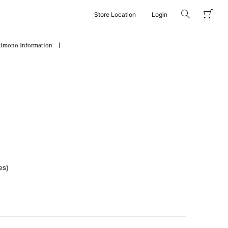
Store Location
Login
imono Information
es)