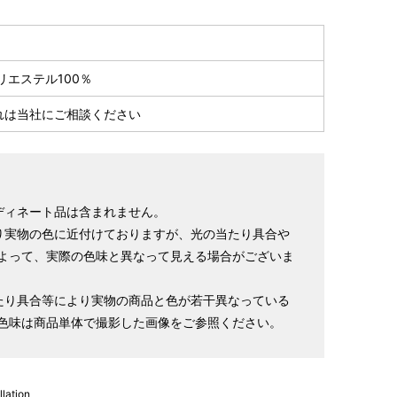
リエステル100％
れは当社にご相談ください
ディネート品は含まれません。
り実物の色に近付けておりますが、光の当たり具合や
袖丈
裄
袖巾
肩巾
よって、実際の色味と異なって見える場合がございま
47.5cm
69cm
35cm
33.5cm
1尺2寸5分
1尺8寸2分
9寸3分
8寸9分
たり具合等により実物の商品と色が若干異なっている
49cm
74cm
38cm
36cm
色味は商品単体で撮影した画像をご参照ください。
1尺3寸
1尺9寸5分
1尺
9寸5分
lation