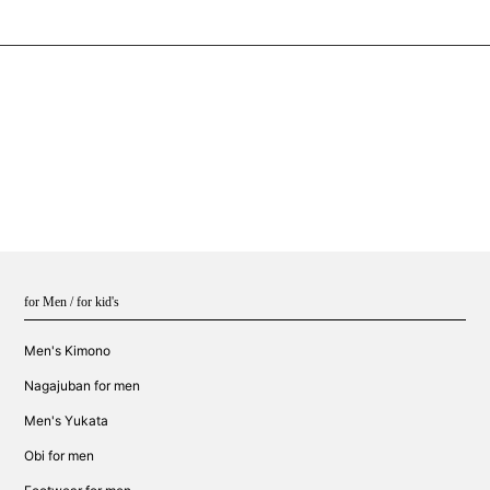
for Men / for kid's
Men's Kimono
Nagajuban for men
Men's Yukata
Obi for men