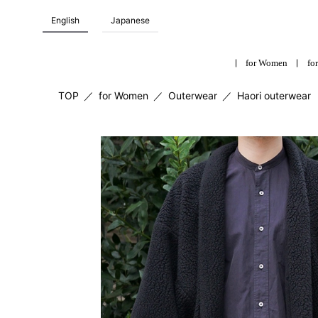
English
Japanese
for Women
for
TOP
／
for Women
／
Outerwear
／
Haori outerwear