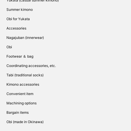
Yukata (casual summer kimono)
Summer kimono
Obi for Yukata
Accessories
Nagajuban (innerwear)
Obi
Footwear ＆ bag
Coordinating accessories, etc.
Tabi (traditional socks)
Kimono accessories
Convenient item
Machining options
Bargain items
Obi (made in Okinawa)