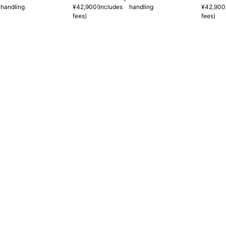
handling
¥42,900(Includes handling
¥42,900
fees)
fees)