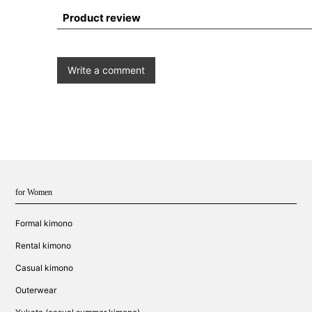
Product review
Write a comment
for Women
Formal kimono
Rental kimono
Casual kimono
Outerwear