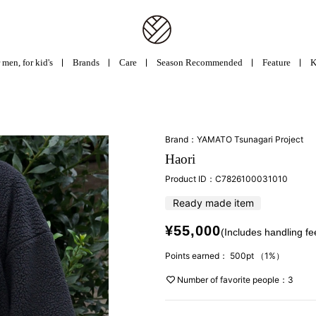
 men, for kid's
Brands
Care
Season Recommended
Feature
K
Brand：YAMATO Tsunagari Project
Haori
Product ID：
C7826100031010
Ready made item
¥55,000
(Includes handling fe
Points earned：
500pt
（1%）
Number of favorite people：3