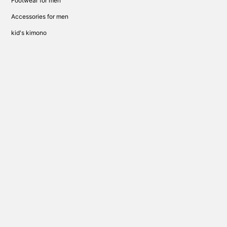
Footwear for men
Accessories for men
kid's kimono