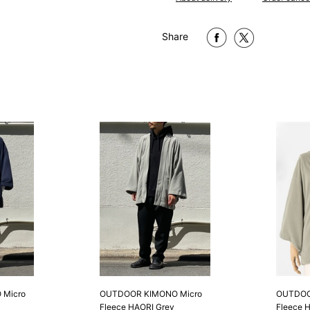
1 寸法は鯨尺（くじらじゃく）
で鯨尺と言います。
Share
単位：１尺＝約38cm １寸＝約3
2 鯨尺寸法となりますので上表の
Micro
OUTDOOR KIMONO Micro
OUTDOO
Fleece HAORI Grey
Fleece 