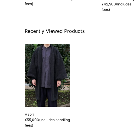
fees)
¥42,900(Includes 
fees)
Recently Viewed Products
Haori
¥55,000(Includes handling
fees)