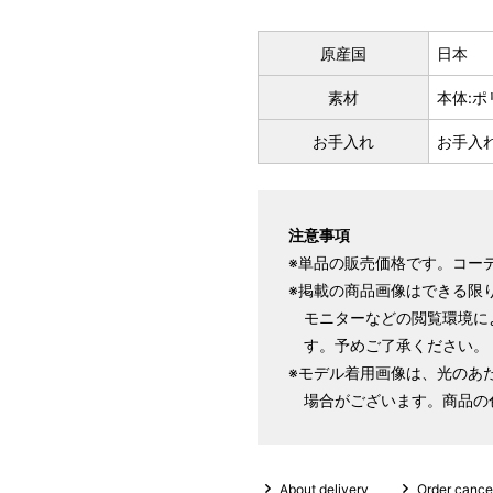
原産国
日本
素材
本体:ポ
お手入れ
お手入
注意事項
※単品の販売価格です。コー
※掲載の商品画像はできる限
サイズ
身長目安
モニターなどの閲覧環境に
S
155～165cm
す。予めご了承ください。
※モデル着用画像は、光のあ
場合がございます。商品の
M
165～175cm
About delivery
Order cancel