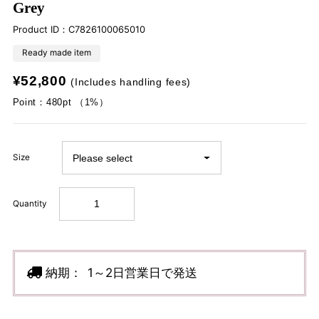
Grey
Product ID：
C7826100065010
Ready made item
¥52,800
(Includes handling fees)
Point：480pt （1%）
Size
Quantity
納期：
1～2日営業日で発送