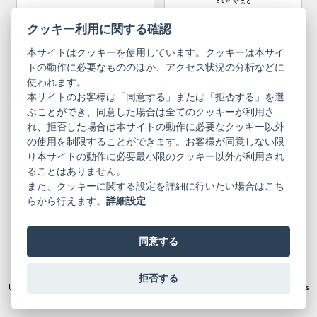
Bargain items
Obi (made in Okinawa)
Yamato Brand Website
Furisode Collection
クッキー利用に関する確認
本サイトはクッキーを使用しています。クッキーは本サイ
Newsletter
User Guide
トの動作に必要なもののほか、アクセス状況の分析などに
使われます。
本サイトのお客様は「同意する」または「拒否する」を選
Privacy Policy
Inquiries
ぶことができ、同意した場合は全てのクッキーが利用さ
れ、拒否した場合は本サイトの動作に必要なクッキー以外
Information Pursuant to the Act on
Terms of Use
Specified Commercial Transactions
の使用を制限することができます。お客様が同意しない限
り本サイトの動作に必要最小限のクッキー以外が利用され
ることはありません。
English
Japanese
また、クッキーに関する設定を詳細に行いたい場合はこち
らから行えます。
詳細設定
同意する
Yamato Brand Website
拒否する
© 2019 YAMATO CO, LTD.
Unauthorized copying and replication of the contents of this site, text and images
are strictly prohibited