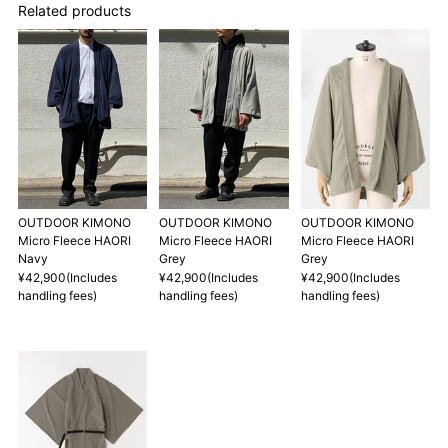
Related products
サイズ
身長目安
袖丈
裄
47.5cm
71.5cm
S
155～165cm
1尺2寸5分
1尺8寸8分
OUTDOOR KIMONO
OUTDOOR KIMONO
OUTDOOR KIMONO
Micro Fleece HAORI
Micro Fleece HAORI
Micro Fleece HAORI
49.5cm
74cm
Navy
Grey
Grey
M
165～175cm
1尺3寸
1尺9寸5分
¥42,900(Includes
¥42,900(Includes
¥42,900(Includes
handling fees)
handling fees)
handling fees)
※きもの寸法
※フード計測位置は縦横最長部分
1 寸法は鯨尺（くじらじゃく）寸法です。もともと鯨のひげで作
られた道具で測っていたので鯨尺と言います。
単位：１尺＝約38cm １寸＝約3.8cm １分＝約0.38cm
2 鯨尺寸法となりますので上表の cm はおおよその長さとなりま