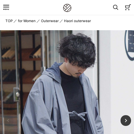
TOP
／
for Women
／
Outerwear
／
Haori outerwear