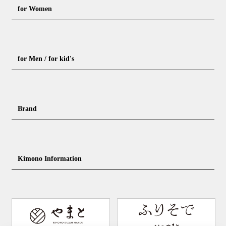
for Women
Formal kimono
Rental kimono
for Men / for kid's
Casual kimono
Outerwear
Yukata (casual summer kimono)
Summer kimono
Men's Kimono
Nagajuban for men
Brand
Obi for Yukata
Accessories
Men's Yukata
Obi for men
Nagajuban (innerwear)
Obi
Footwear for men
Accessories for men
KimonoYamato
KIMONO ARCH
Kimono Information
Footwear ＆ bag
Coordinating accessories, etc.
kid's kimono
Y. & SONS
THE YARD
Tabi (traditional socks)
Kimono accessories
DOUBLE MAISON
YAMATO Tsunagari Project
How to wear Kimono
Convenient item
Machining options